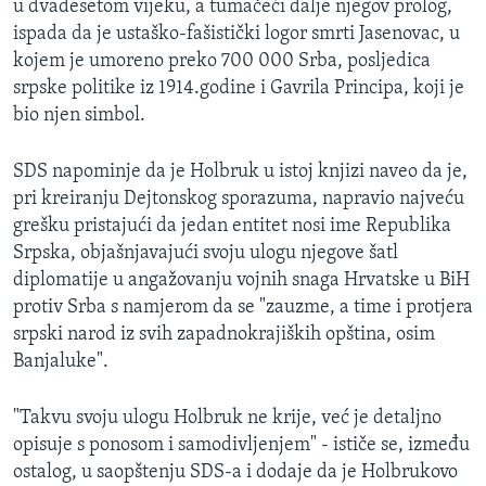
u dvadesetom vijeku, a tumačeći dalje njegov prolog,
ispada da je ustaško-fašistički logor smrti Jasenovac, u
kojem je umoreno preko 700 000 Srba, posljedica
srpske politike iz 1914.godine i Gavrila Principa, koji je
bio njen simbol.
SDS napominje da je Holbruk u istoj knjizi naveo da je,
pri kreiranju Dejtonskog sporazuma, napravio najveću
grešku pristajući da jedan entitet nosi ime Republika
Srpska, objašnjavajući svoju ulogu njegove šatl
diplomatije u angažovanju vojnih snaga Hrvatske u BiH
protiv Srba s namjerom da se "zauzme, a time i protjera
srpski narod iz svih zapadnokrajiških opština, osim
Banjaluke".
"Takvu svoju ulogu Holbruk ne krije, već je detaljno
opisuje s ponosom i samodivljenjem" - ističe se, između
ostalog, u saopštenju SDS-a i dodaje da je Holbrukovo