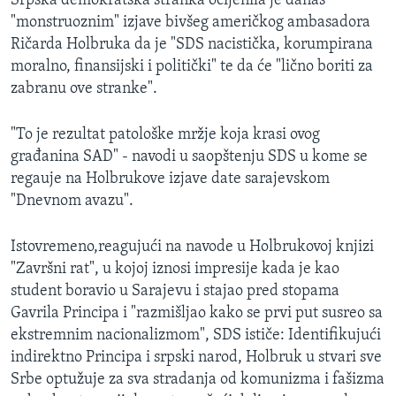
Srpska demokratska stranka ocijenila je danas
MAGAZIN
"monstruoznim" izjave bivšeg američkog ambasadora
Ričarda Holbruka da je "SDS nacistička, korumpirana
O GLASU AMERIKE
moralno, finansijski i politički" te da će "lično boriti za
zabranu ove stranke".
Learning English
"To je rezultat patološke mržje koja krasi ovog
PRATITE NAS
građanina SAD" - navodi u saopštenju SDS u kome se
regauje na Holbrukove izjave date sarajevskom
"Dnevnom avazu".
Jezici
Istovremeno,reagujući na navode u Holbrukovoj knjizi
"Završni rat", u kojoj iznosi impresije kada je kao
student boravio u Sarajevu i stajao pred stopama
Gavrila Principa i "razmišljao kako se prvi put susreo sa
ekstremnim nacionalizmom", SDS ističe: Identifikujući
indirektno Principa i srpski narod, Holbruk u stvari sve
Srbe optužuje za sva stradanja od komunizma i fašizma