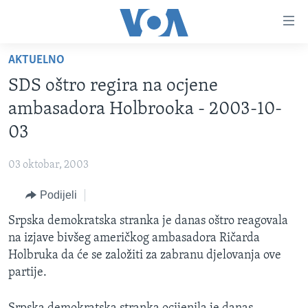
Linkovi
Pređi
na
AKTUELNO
glavni
TV PROGRAM
sadržaj
SDS oštro regira na ocjene
VIDEO
Pređi
ambasadora Holbrooka - 2003-10-
na
FOTOGRAFIJE DANA
03
glavnu
VIJESTI
navigaciju
03 oktobar, 2003
Idi
NAUKA I TEHNOLOGIJA
SJEDINJENE AMERIČKE DRŽAVE
na
Podijeli
SPECIJALNI PROJEKTI
BOSNA I HERCEGOVINA
pretragu
Srpska demokratska stranka je danas oštro reagovala
KORUPCIJA
SVIJET
na izjave bivšeg američkog ambasadora Ričarda
SLOBODA MEDIJA
Holbruka da će se založiti za zabranu djelovanja ove
ŽENSKA STRANA
partije.
IZBJEGLIČKA STRANA