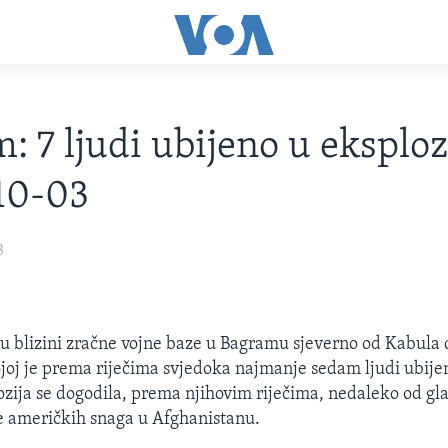
: 7 ljudi ubijeno u eksplozi
10-03
3
u blizini zračne vojne baze u Bagramu sjeverno od Kabula d
ojoj je prema riječima svjedoka najmanje sedam ljudi ubije
ozija se dogodila, prema njihovim riječima, nedaleko od gl
 američkih snaga u Afghanistanu.