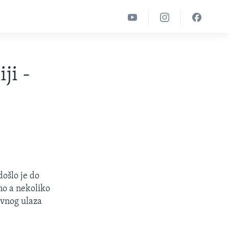
ji -
ošlo je do
no a nekoliko
avnog ulaza