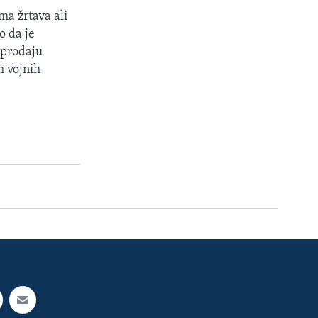
ma žrtava ali
o da je
 prodaju
h vojnih