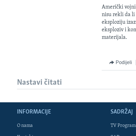
MAGAZIN
Američki vojni 
O GLASU AMERIKE
nisu rekli da l
eksploziju iza
eksploziv i ko
materijala.
Podijeli
Nastavi čitati
INFORMACIJE
SADRŽAJ
Learning English
O nama
TV Program