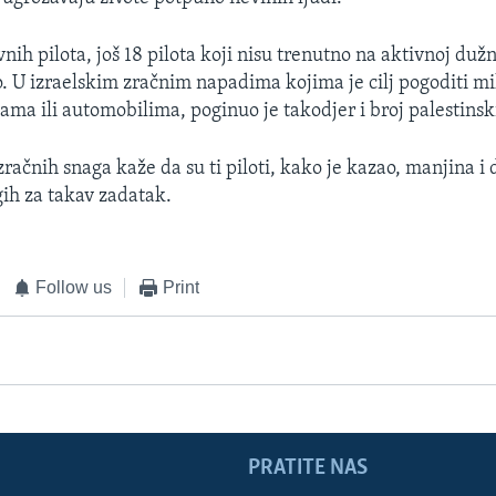
nih pilota, još 18 pilota koji nisu trenutno na aktivnoj dužn
o. U izraelskim zračnim napadima kojima je cilj pogoditi mi
ama ili automobilima, poginuo je takodjer i broj palestinski
zračnih snaga kaže da su ti piloti, kako je kazao, manjina i 
gih za takav zadatak.
Follow us
Print
PRATITE NAS