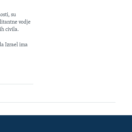
osti, su
litantne vodje
h civila.
da Izrael ima