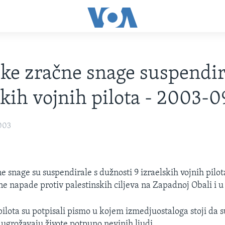
ske zračne snage suspendir
skih vojnih pilota - 2003-
003
e snage su suspendirale s dužnosti 9 izraelskih vojnih pilota
čne napade protiv palestinskih ciljeva na Zapadnoj Obali i u
pilota su potpisali pismo u kojem izmedjuostaloga stoji da s
 ugrožavaju živote potpuno nevinih ljudi.