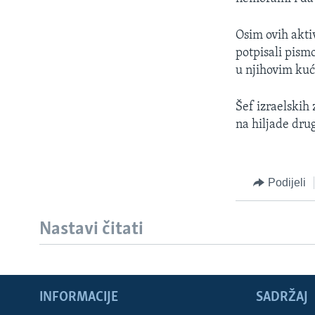
MAGAZIN
O GLASU AMERIKE
Osim ovih aktiv
potpisali pism
u njihovim kuć
Šef izraelskih 
na hiljade dru
Podijeli
Nastavi čitati
INFORMACIJE
SADRŽAJ