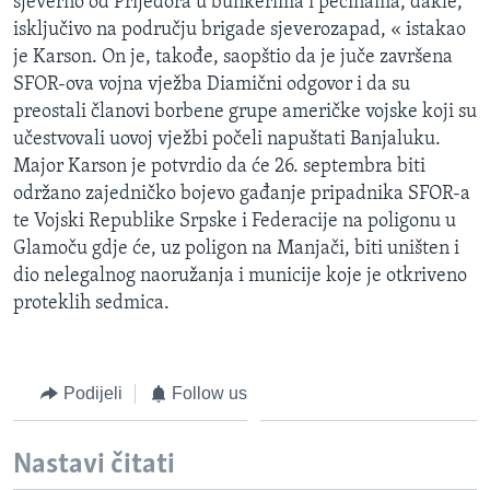
sjeverno od Prijedora u bunkerima i pećinama, dakle,
isključivo na području brigade sjeverozapad, « istakao
je Karson. On je, takođe, saopštio da je juče završena
SFOR-ova vojna vježba Diamični odgovor i da su
preostali članovi borbene grupe američke vojske koji su
učestvovali uovoj vježbi počeli napuštati Banjaluku.
Major Karson je potvrdio da će 26. septembra biti
održano zajedničko bojevo gađanje pripadnika SFOR-a
te Vojski Republike Srpske i Federacije na poligonu u
Glamoču gdje će, uz poligon na Manjači, biti uništen i
dio nelegalnog naoružanja i municije koje je otkriveno
proteklih sedmica.
Podijeli
Follow us
Nastavi čitati