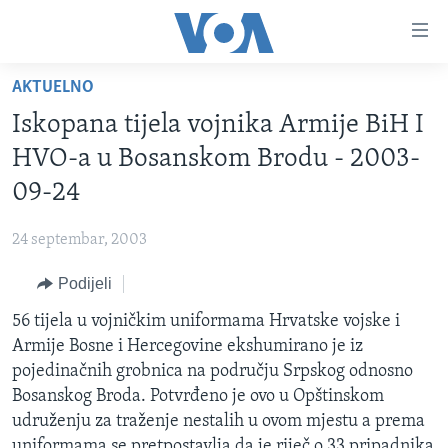
Linkovi
Pređi
na
AKTUELNO
glavni
TV PROGRAM
sadržaj
Iskopana tijela vojnika Armije BiH I
VIDEO
Pređi
HVO-a u Bosanskom Brodu - 2003-
na
FOTOGRAFIJE DANA
09-24
glavnu
VIJESTI
navigaciju
24 septembar, 2003
Idi
NAUKA I TEHNOLOGIJA
SJEDINJENE AMERIČKE DRŽAVE
na
Podijeli
SPECIJALNI PROJEKTI
BOSNA I HERCEGOVINA
pretragu
56 tijela u vojničkim uniformama Hrvatske vojske i
KORUPCIJA
SVIJET
Armije Bosne i Hercegovine ekshumirano je iz
SLOBODA MEDIJA
pojedinačnih grobnica na području Srpskog odnosno
ŽENSKA STRANA
Bosanskog Broda. Potvrđeno je ovo u Opštinskom
udruženju za traženje nestalih u ovom mjestu a prema
IZBJEGLIČKA STRANA
uniformama se pretpostavlja da je riječ o 33 pripadnika