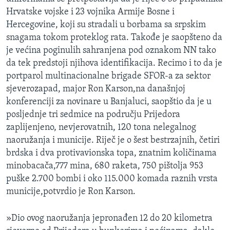
MAGAZIN
Hrvatske vojske i 23 vojnika Armije Bosne i
Hercegovine, koji su stradali u borbama sa srpskim
O GLASU AMERIKE
snagama tokom proteklog rata. Takođe je saopšteno da
je većina poginulih sahranjena pod oznakom NN tako
Learning English
da tek predstoji njihova identifikacija. Recimo i to da je
portparol multinacionalne brigade SFOR-a za sektor
PRATITE NAS
sjeverozapad, major Ron Karson,na današnjoj
konferenciji za novinare u Banjaluci, saopštio da je u
posljednje tri sedmice na području Prijedora
zaplijenjeno, nevjerovatnih, 120 tona nelegalnog
Jezici
naoružanja i municije. Riječ je o šest bestrzajnih, četiri
brdska i dva protivavionska topa, znatnim količinama
minobacača,777 mina, 680 raketa, 750 pištolja 953
puške 2.700 bombi i oko 115.000 komada raznih vrsta
municije,potvrdio je Ron Karson.
»Dio ovog naoružanja jepronađen 12 do 20 kilometra