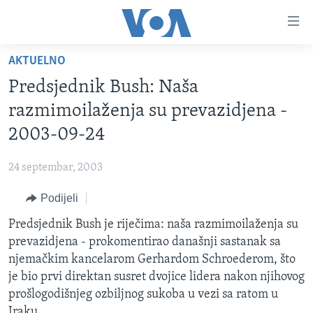
Linkovi
Pređi
na
AKTUELNO
glavni
TV PROGRAM
sadržaj
Predsjednik Bush: Naša
VIDEO
Pređi
razmimoilaženja su prevazidjena -
na
FOTOGRAFIJE DANA
2003-09-24
glavnu
VIJESTI
navigaciju
24 septembar, 2003
Idi
NAUKA I TEHNOLOGIJA
SJEDINJENE AMERIČKE DRŽAVE
na
Podijeli
SPECIJALNI PROJEKTI
BOSNA I HERCEGOVINA
pretragu
Predsjednik Bush je riječima: naša razmimoilaženja su
KORUPCIJA
SVIJET
prevazidjena - prokomentirao današnji sastanak sa
SLOBODA MEDIJA
njemačkim kancelarom Gerhardom Schroederom, što
ŽENSKA STRANA
je bio prvi direktan susret dvojice lidera nakon njihovog
prošlogodišnjeg ozbiljnog sukoba u vezi sa ratom u
IZBJEGLIČKA STRANA
Iraku.