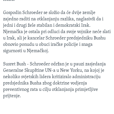
MAGAZIN
Gospodin Schroeder se složio da će dvije zemlje
O GLASU AMERIKE
zajedno raditi na otklanjanju razlika, naglasivši da i
jedni i drugi žele stabilan i demokratski Irak.
Learning English
Njemačka je ostala pri odluci da svoje vojnike neće slati
u Irak, ali je kancelar Schroeder predsjedniku Bushu
PRATITE NAS
obnovio ponudu u obuci iračke policije i snaga
sigurnosti u Njemačkoj.
Susret Bush - Schroeder održan je u pauzi zasjedanja
Jezici
Generalne Skupštine UN-a u New Yorku, na kojoj je
nekoliko svjetskih lidera kritiziralo administraciju
predsjednika Busha zbog doktrine vodjenja
preventivnog rata u cilju otklanjanja primjetljive
prijtenje.