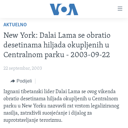
Linkovi
Pređi
na
AKTUELNO
glavni
TV PROGRAM
sadržaj
New York: Dalai Lama se obratio
VIDEO
Pređi
desetinama hiljada okupljenih u
na
FOTOGRAFIJE DANA
Centralnom parku - 2003-09-22
glavnu
VIJESTI
navigaciju
22 septembar, 2003
Idi
NAUKA I TEHNOLOGIJA
SJEDINJENE AMERIČKE DRŽAVE
na
Podijeli
SPECIJALNI PROJEKTI
BOSNA I HERCEGOVINA
pretragu
Izgnani tibetanski lider Dalai Lama se ovog vikenda
KORUPCIJA
SVIJET
obratio desetinama hiljada okupljenih u Centralnom
SLOBODA MEDIJA
parku u New Yorku nazvavši rat vrstom legaliziranog
ŽENSKA STRANA
nasilja, zatraživši suosjećanje i dijalog za
suprotstavljanje terorizmu.
IZBJEGLIČKA STRANA