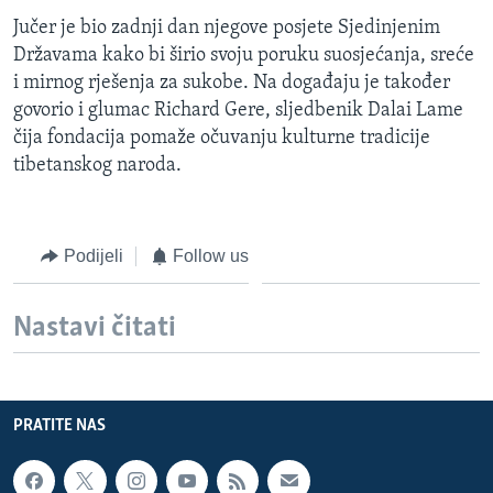
MAGAZIN
Jučer je bio zadnji dan njegove posjete Sjedinjenim
Državama kako bi širio svoju poruku suosjećanja, sreće
O GLASU AMERIKE
i mirnog rješenja za sukobe. Na događaju je također
govorio i glumac Richard Gere, sljedbenik Dalai Lame
Learning English
čija fondacija pomaže očuvanju kulturne tradicije
tibetanskog naroda.
PRATITE NAS
Podijeli
Follow us
Jezici
Nastavi čitati
PRATITE NAS