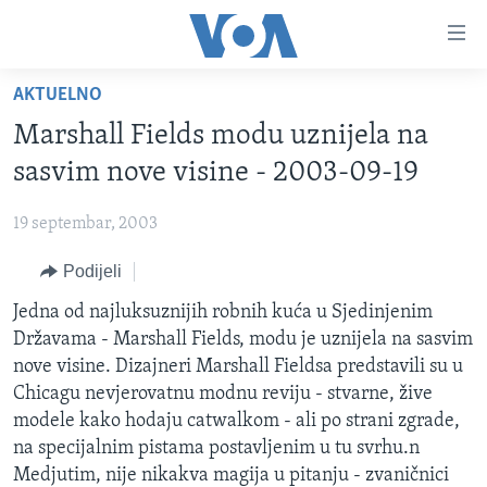
Linkovi
Pređi
na
AKTUELNO
glavni
TV PROGRAM
sadržaj
Marshall Fields modu uznijela na
VIDEO
Pređi
sasvim nove visine - 2003-09-19
na
FOTOGRAFIJE DANA
glavnu
19 septembar, 2003
VIJESTI
navigaciju
Idi
Podijeli
NAUKA I TEHNOLOGIJA
SJEDINJENE AMERIČKE DRŽAVE
na
SPECIJALNI PROJEKTI
Jedna od najluksuznijih robnih kuća u Sjedinjenim
BOSNA I HERCEGOVINA
pretragu
Državama - Marshall Fields, modu je uznijela na sasvim
KORUPCIJA
SVIJET
nove visine. Dizajneri Marshall Fieldsa predstavili su u
SLOBODA MEDIJA
Chicagu nevjerovatnu modnu reviju - stvarne, žive
modele kako hodaju catwalkom - ali po strani zgrade,
ŽENSKA STRANA
na specijalnim pistama postavljenim u tu svrhu.n
IZBJEGLIČKA STRANA
Medjutim, nije nikakva magija u pitanju - zvaničnici