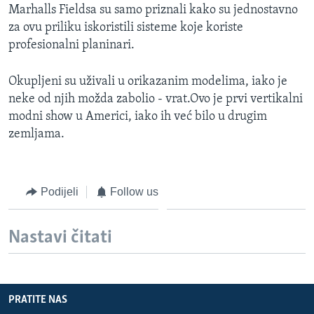
Marhalls Fieldsa su samo priznali kako su jednostavno
MAGAZIN
za ovu priliku iskoristili sisteme koje koriste
O GLASU AMERIKE
profesionalni planinari.
Learning English
Okupljeni su uživali u orikazanim modelima, iako je
neke od njih možda zabolio - vrat.Ovo je prvi vertikalni
PRATITE NAS
modni show u Americi, iako ih već bilo u drugim
zemljama.
Jezici
Podijeli
Follow us
Nastavi čitati
PRATITE NAS