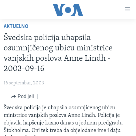
Linkovi
Pređi
na
AKTUELNO
glavni
TV PROGRAM
sadržaj
Švedska policija uhapsila
VIDEO
Pređi
osumnjičenog ubicu ministrice
na
FOTOGRAFIJE DANA
vanjskih poslova Anne Lindh -
glavnu
VIJESTI
navigaciju
2003-09-16
Idi
NAUKA I TEHNOLOGIJA
SJEDINJENE AMERIČKE DRŽAVE
na
16 septembar, 2003
SPECIJALNI PROJEKTI
BOSNA I HERCEGOVINA
pretragu
Podijeli
KORUPCIJA
SVIJET
Švedska policija je uhapsila osumnjičenog ubicu
SLOBODA MEDIJA
ministrice vanjskih poslova Anne Lindh. Policija je
ŽENSKA STRANA
objavila hapšenje kasno danas u jednom predgrađu
Štokholma. Oni tek treba da objelodane ime i daju
IZBJEGLIČKA STRANA