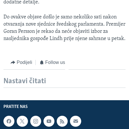
dodatne detalje.
MAGAZIN
O GLASU AMERIKE
Do ovakve objave došlo je samo nekoliko sati nakon
otvaranja nove sjednice švedskog parlamenta. Premijer
Learning English
Goran Persson je rekao da neće objaviti izbor za
nasljednika gospođe Lindh prije njene sahrane u petak.
PRATITE NAS
Podijeli
Follow us
Jezici
Nastavi čitati
PRATITE NAS