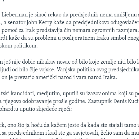
 Lieberman je sinoć rekao da predsjednik nema smišljenu s
ka, a senator John Kerry kaže da predsjednikovo odugovlačen
pomoć za Irak predstavlja čin nemara ogromnih razmjera.
dt kaže da su problemi u poslijeratnom Iraku simbol onog
skom politikom.
oš nije dobio nikakav novac od bilo koje zemlje niti bilo
 ljudi od bilo čije vojske. Vanjska politika ovog predsjednik
 on je prevario američki narod i vara narod Iraka.
ski kandidati, medjutim, uputili su izazov onima koji su po
 za njegovo odobravanje prošle godine. Zastupnik Denis Kuci
hardtu uputio slijedeće riječi:
, ono što ja hoću da kažem jeste da kada ste stajali tamo 
sa predsjednikom i kad ste ga savjetovali, želio sam da mu