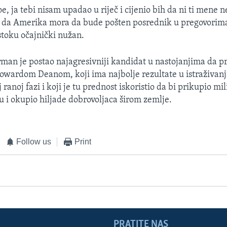
e, ja tebi nisam upadao u riječ i cijenio bih da ni ti mene n
da Amerika mora da bude pošten posrednik u pregovorim
toku očajnički nužan.
man je postao najagresivniji kandidat u nastojanjima da 
owardom Deanom, koji ima najbolje rezultate u istraživan
 ranoj fazi i koji je tu prednost iskoristio da bi prikupio mi
 i okupio hiljade dobrovoljaca širom zemlje.
Follow us
Print
PRATITE NAS