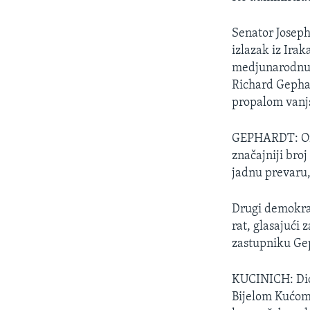
MAGAZIN
O GLASU AMERIKE
Senator Joseph
izlazak iz Ira
medjunarodnu 
Richard Gephar
propalom vanj
GEPHARDT: On j
značajniji broj
jadnu prevaru,
Drugi demokrat
rat, glasajući
zastupniku Gep
KUCINICH: Dick
Bijelom Kućom 