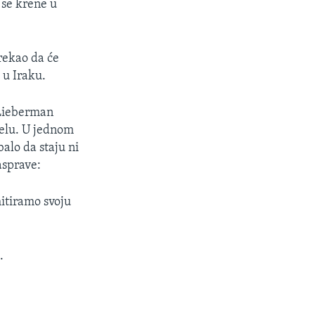
 se krene u
rekao da će
 u Iraku.
 Lieberman
elu. U jednom
alo da staju ni
asprave:
itiramo svoju
.