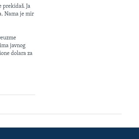
e prekidaš. Ja
a. Nama je mir
preuzme
jima javnog
lione dolara za