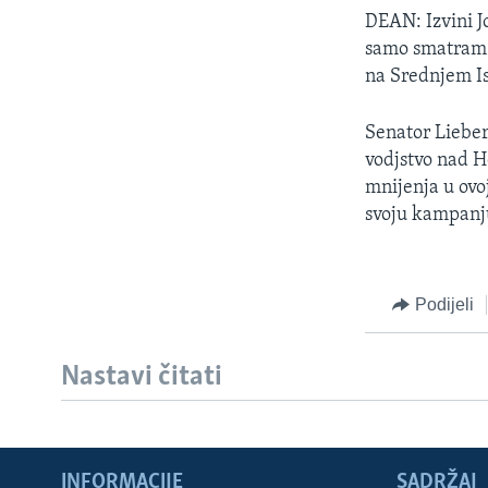
DEAN: Izvini Jo
samo smatram 
na Srednjem Is
Senator Lieber
vodjstvo nad H
mnijenja u ovoj
svoju kampanju
Podijeli
Nastavi čitati
INFORMACIJE
SADRŽAJ