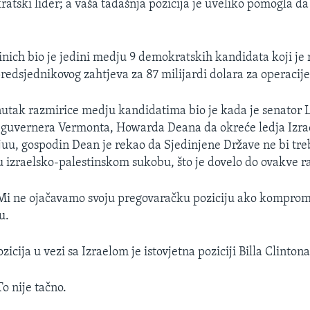
atski lider; a vaša tadašnja pozicija je uveliko pomogla da
nich bio je jedini medju 9 demokratskih kandidata koji je 
predsjednikovog zahtjeva za 87 milijardi dolara za operacije
enutak razmirice medju kandidatima bio je kada je senator
g guvernera Vermonta, Howarda Deana da okreće ledja Izra
juu, gospodin Dean je rekao da Sjedinjene Države ne bi treb
 u izraelsko-palestinskom sukobu, što je dovelo do ovakve r
 ne ojačavamo svoju pregovaračku poziciju ako komprom
u.
cija u vezi sa Izraelom je istovjetna poziciji Billa Clintona
 nije tačno.