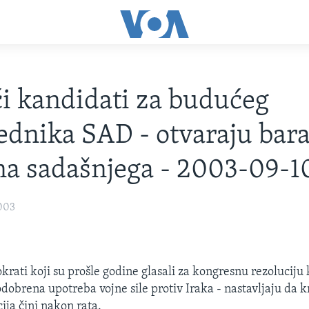
 kandidati za budućeg
ednika SAD - otvaraju bar
na sadašnjega - 2003-09-1
003
krati koji su prošle godine glasali za kongresnu rezoluciju
dobrena upotreba vojne sile protiv Iraka - nastavljaju da kr
ija čini nakon rata.