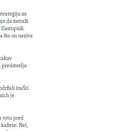
trategiju za
je da zatraži
 Zastupnik
a što on naziva
 kakav
a predstavlja
držali irački
nich je
u vrtu pred
 kažete: Ne!,