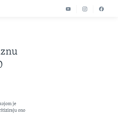
aznu
0
 kojom je
itiziraju ono