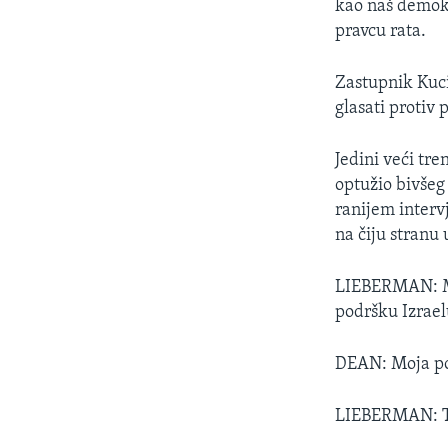
kao naš demokr
pravcu rata.
Zastupnik Kuci
glasati protiv 
Jedini veći tr
optužio bivše
ranijem interv
na čiju stranu
LIEBERMAN: Mi
podršku Izrael
DEAN: Moja pozi
LIEBERMAN: To