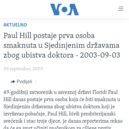
Linkovi
Pređi
na
AKTUELNO
glavni
TV PROGRAM
sadržaj
Paul Hill postaje prva osoba
VIDEO
Pređi
smaknuta u Sjedinjenim državama
na
FOTOGRAFIJE DANA
zbog ubistva doktora - 2003-09-03
glavnu
VIJESTI
navigaciju
03 septembar, 2003
Idi
NAUKA I TEHNOLOGIJA
SJEDINJENE AMERIČKE DRŽAVE
na
Podijeli
SPECIJALNI PROJEKTI
BOSNA I HERCEGOVINA
pretragu
49-godišnji zatvorenik u saveznoj državi Floridi Paul
KORUPCIJA
SVIJET
Hill danas postaje prva osoba koja će biti smaknuta u
SLOBODA MEDIJA
Sjedinjenim državama zbog ubistva doktora koji je
ŽENSKA STRANA
izvršavao pobačaje. Paul Hill, bivši presbiterijanski
svećenik i otac troje djece, je danas reporterima rekao
IZBJEGLIČKA STRANA
da će ga smrt učiniti mučenikom za ciljeve protiv