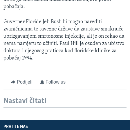
MAGAZIN
pobačaja.
O GLASU AMERIKE
Guverner Floride Jeb Bush bi mogao narediti
zvaničnicima te savezne države da zaustave smaknuće
Learning English
ubrizgavanjem smrtonosne injekcije, ali je on rekao da
nema namjeru to učiniti. Paul Hill je osuđen za ubistvo
PRATITE NAS
doktora i njegovog pratioca kod floridske klinike za
pobačaj 1994.
Jezici
Podijeli
Follow us
Nastavi čitati
PRATITE NAS