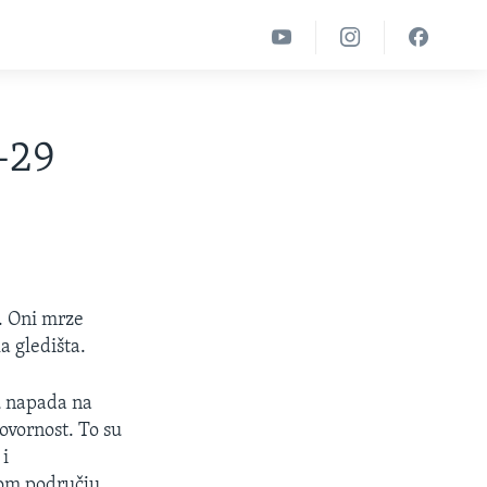
-29
. Oni mrze
a gledišta.
ju napada na
ovornost. To su
 i
kom području.