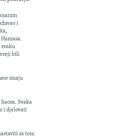
 pisanim
ažavao i
šta,
e Hamasa.
a svaku
reji bili
žave imaju
i haosa. Svaka
 i djelovati
astaviti sa tom