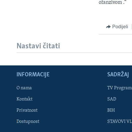
ofanzivom .“
Podijeli
Nastavi čitati
INFORMACIJE
SADRŽAJ
Learning English
O nama
TV Program
Kontakt
SAD
PRATITE NAS
Privatnost
BIH
Dostupnost
STAVOVI V
Jezici