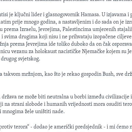
tisi je ključni lider i glasnogovornik Hamasa. U izjavama i
atim prije mnogo godina, a nastavljenim i do sada on je izr
u prema Izraelu, Jevrejima, Palestincima umjerenih stajali
 svima drugima koji nisu i ne prihvataju izopačene ciljev
žnja prema Jevrejima ide toliko duboko da on čak osporav
enicu vezanu za holokaust nacističke Njemačke kojem su Jev
 drugog svjetskog.
a takvom mržnjom, kao što je rekao gospodin Bush, sve dr
država ne može biti neutralna u borbi između civilizacije 
ji na strani slobode i humanih vrijednosti mora osuditi teror
ji mnogima žele uništiti nade.
protiv terora“ - dodao je američki predsjednik - i mi ćemo n