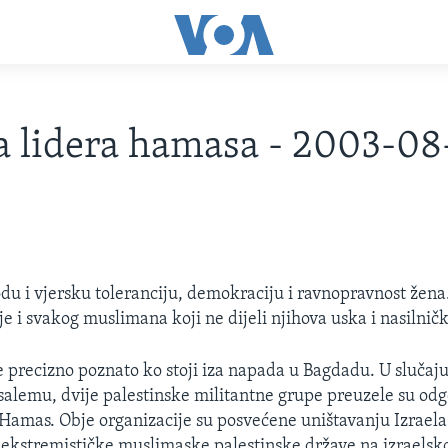
 lidera hamasa - 2003-08
du i vjersku toleranciju, demokraciju i ravnopravnost žena
je i svakog muslimana koji ne dijeli njihova uska i nasilničk
je precizno poznato ko stoji iza napada u Bagdadu. U sluča
salemu, dvije palestinske militantne grupe preuzele su odg
i Hamas. Obje organizacije su posvećene uništavanju Izraela
 ekstremističke muslimaske palestinske države na izraels