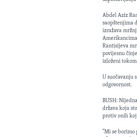
MAGAZIN
O GLASU AMERIKE
Abdel Aziz Ran
saopštenjima d
izražava mržnj
Amerikancima i
Rantisijeva mr
povijesnu činj
izloženi tokom
U suočavanju s
odgovornost.
BUSH: Nijedna 
država koja sto
protiv onih ko
”Mi se borimo 