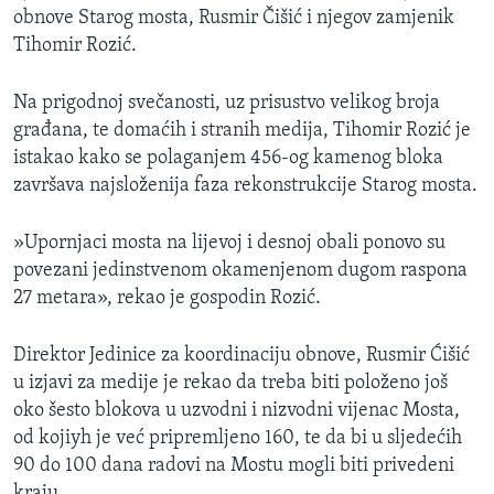
obnove Starog mosta, Rusmir Čišić i njegov zamjenik
MAGAZIN
Tihomir Rozić.
O GLASU AMERIKE
Na prigodnoj svečanosti, uz prisustvo velikog broja
Learning English
građana, te domaćih i stranih medija, Tihomir Rozić je
istakao kako se polaganjem 456-og kamenog bloka
PRATITE NAS
završava najsloženija faza rekonstrukcije Starog mosta.
»Upornjaci mosta na lijevoj i desnoj obali ponovo su
povezani jedinstvenom okamenjenom dugom raspona
Jezici
27 metara», rekao je gospodin Rozić.
Direktor Jedinice za koordinaciju obnove, Rusmir Ćišić
u izjavi za medije je rekao da treba biti položeno još
oko šesto blokova u uzvodni i nizvodni vijenac Mosta,
od kojiyh je već pripremljeno 160, te da bi u sljedećih
90 do 100 dana radovi na Mostu mogli biti privedeni
kraju.