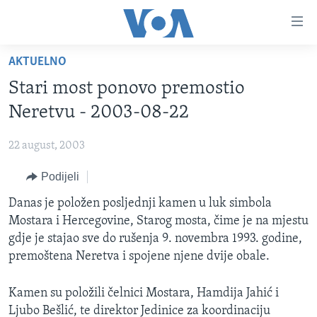
Linkovi
Pređi
na
AKTUELNO
glavni
TV PROGRAM
sadržaj
Stari most ponovo premostio
VIDEO
Pređi
Neretvu - 2003-08-22
na
FOTOGRAFIJE DANA
glavnu
22 august, 2003
VIJESTI
navigaciju
Idi
Podijeli
NAUKA I TEHNOLOGIJA
SJEDINJENE AMERIČKE DRŽAVE
na
SPECIJALNI PROJEKTI
Danas je položen posljednji kamen u luk simbola
BOSNA I HERCEGOVINA
pretragu
Mostara i Hercegovine, Starog mosta, čime je na mjestu
KORUPCIJA
SVIJET
gdje je stajao sve do rušenja 9. novembra 1993. godine,
SLOBODA MEDIJA
premoštena Neretva i spojene njene dvije obale.
ŽENSKA STRANA
Kamen su položili čelnici Mostara, Hamdija Jahić i
IZBJEGLIČKA STRANA
Ljubo Bešlić, te direktor Jedinice za koordinaciju