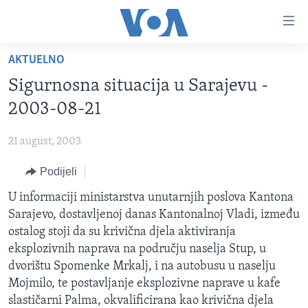
Linkovi
Pređi
na
AKTUELNO
glavni
TV PROGRAM
sadržaj
Sigurnosna situacija u Sarajevu -
VIDEO
Pređi
2003-08-21
na
FOTOGRAFIJE DANA
glavnu
21 august, 2003
VIJESTI
navigaciju
Idi
Podijeli
NAUKA I TEHNOLOGIJA
SJEDINJENE AMERIČKE DRŽAVE
na
SPECIJALNI PROJEKTI
U informaciji ministarstva unutarnjih poslova Kantona
BOSNA I HERCEGOVINA
pretragu
Sarajevo, dostavljenoj danas Kantonalnoj Vladi, između
KORUPCIJA
SVIJET
ostalog stoji da su krivična djela aktiviranja
SLOBODA MEDIJA
eksplozivnih naprava na području naselja Stup, u
dvorištu Spomenke Mrkalj, i na autobusu u naselju
ŽENSKA STRANA
Mojmilo, te postavljanje eksplozivne naprave u kafe
IZBJEGLIČKA STRANA
slastičarni Palma, okvalificirana kao krivična djela