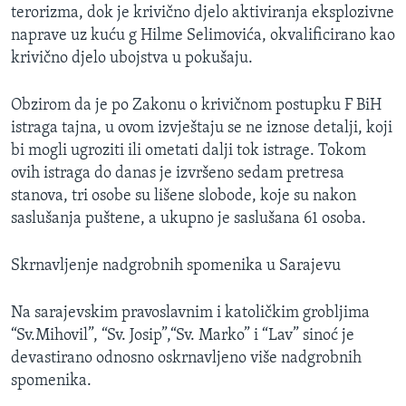
terorizma, dok je krivično djelo aktiviranja eksplozivne
MAGAZIN
naprave uz kuću g Hilme Selimovića, okvalificirano kao
O GLASU AMERIKE
krivično djelo ubojstva u pokušaju.
Learning English
Obzirom da je po Zakonu o krivičnom postupku F BiH
istraga tajna, u ovom izvještaju se ne iznose detalji, koji
PRATITE NAS
bi mogli ugroziti ili ometati dalji tok istrage. Tokom
ovih istraga do danas je izvršeno sedam pretresa
stanova, tri osobe su lišene slobode, koje su nakon
saslušanja puštene, a ukupno je saslušana 61 osoba.
Jezici
Skrnavljenje nadgrobnih spomenika u Sarajevu
Na sarajevskim pravoslavnim i katoličkim grobljima
“Sv.Mihovil”, “Sv. Josip”,“Sv. Marko” i “Lav” sinoć je
devastirano odnosno oskrnavljeno više nadgrobnih
spomenika.