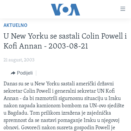
Linkovi
Pređi
na
AKTUELNO
glavni
TV PROGRAM
sadržaj
U New Yorku se sastali Colin Powell i
VIDEO
Pređi
Kofi Annan - 2003-08-21
na
FOTOGRAFIJE DANA
glavnu
21 august, 2003
VIJESTI
navigaciju
Idi
Podijeli
NAUKA I TEHNOLOGIJA
SJEDINJENE AMERIČKE DRŽAVE
na
SPECIJALNI PROJEKTI
Danas su se u New Yorku sastali američki državni
BOSNA I HERCEGOVINA
pretragu
sekretar Colin Powell i generalni sekretar UN Kofi
KORUPCIJA
SVIJET
Annan - da bi razmotrili sigurnosnu situaciju u Iraku
SLOBODA MEDIJA
nakon napada kamionom bombom na UN-ovo sjedište
u Bagdadu. Tom prilikom izražena je zajednička
ŽENSKA STRANA
spremnost da se nastavi pomaganje Iraku u njegovoj
IZBJEGLIČKA STRANA
obnovi. Govoreći nakon susreta gospodin Powell je