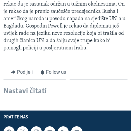
rekao da je sastanak održan u tužnim okolnostima, On
MAGAZIN
je rekao da je prenio saučešće predsjednika Busha i
O GLASU AMERIKE
američkog naroda u povodu napada na sjedište UN-a u
Bagdadu. Gospodin Powell je rekao da diplomati još
Learning English
uvijek rade na jeziku nove rezolucije koja bi tražila od
drugih članica UN-a da šalju svoje trupe kako bi
PRATITE NAS
pomogli policiji u posljeratnom Iraku.
Podijeli
Follow us
Jezici
Nastavi čitati
PRATITE NAS