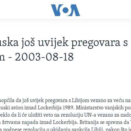
ska još uvijek pregovara s
m - 2003-08-18
aopćila da još uvijek pregovara s Libijom vezano za veću 
uski avion iznad Lockerbija 1989. Ministarstvo vanjskih po
eklo da li će uložiti veto na rezoluciju UN-a vezano za nad
a žrtvama napada iznad Lockerbija. Britanija se sprema da
a podnese rezoluciju o ukidanju sankcija Libiji, nakon što j