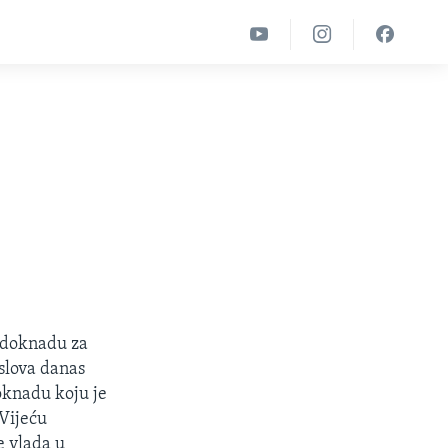
nadoknadu za
slova danas
oknadu koju je
 Vijeću
e vlada u