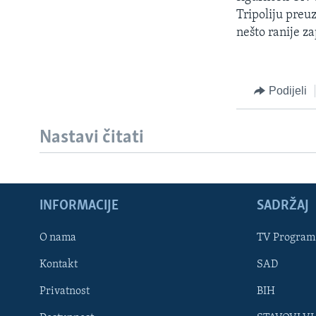
MAGAZIN
Tripoliju preu
O GLASU AMERIKE
nešto ranije za
Podijeli
Nastavi čitati
INFORMACIJE
SADRŽAJ
O nama
TV Program
Kontakt
SAD
Learning English
Privatnost
BIH
PRATITE NAS