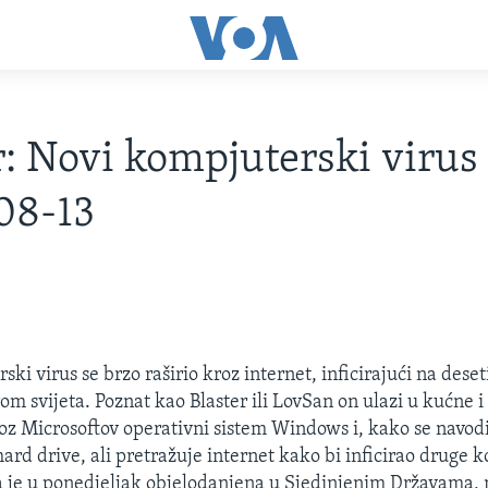
r: Novi kompjuterski virus 
08-13
ki virus se brzo raširio kroz internet, inficirajući na deset
om svijeta. Poznat kao Blaster ili LovSan on ulazi u kućne i
z Microsoftov operativni sistem Windows i, kako se navodi
ard drive, ali pretražuje internet kako bi inficirao druge 
 je u ponedjeljak objelodanjena u Sjedinjenim Državama, 