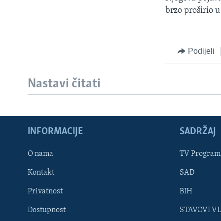
MAGAZIN
brzo proširio u 
O GLASU AMERIKE
Podijeli
Nastavi čitati
INFORMACIJE
SADRŽAJ
O nama
TV Program
Kontakt
SAD
Learning English
Privatnost
BIH
Dostupnost
STAVOVI V
PRATITE NAS