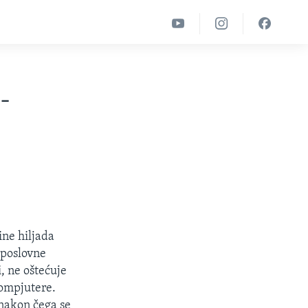
-
ine hiljada
 poslovne
, ne oštećuje
kompjutere.
nakon čega se