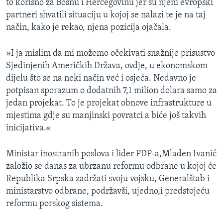
to korisno za Bosnu i Hercegovinu jer su njeni evropski
partneri shvatili situaciju u kojoj se nalazi te je na taj
način, kako je rekao, njena pozicija ojačala.
»I ja mislim da mi možemo očekivati snažnije prisustvo
Sjedinjenih Američkih Država, ovdje, u ekonomskom
dijelu što se na neki način već i osjeća. Nedavno je
potpisan sporazum o dodatnih 7,1 milion dolara samo za
jedan projekat. To je projekat obnove infrastrukture u
mjestima gdje su manjinski povratci a biće još takvih
inicijativa.«
Ministar inostranih poslova i lider PDP-a,Mladen Ivanić
založio se danas za ubrzanu reformu odbrane u kojoj će
Republika Srpska zadržati svoju vojsku, Generalštab i
ministarstvo odbrane, podržavši, ujedno,i predstojeću
reformu porskog sistema.