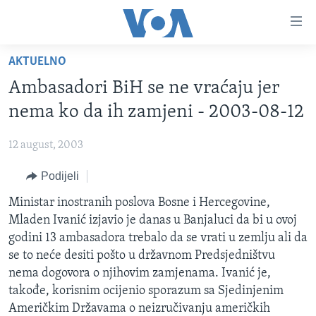
Linkovi
Pređi
na
AKTUELNO
glavni
TV PROGRAM
sadržaj
Ambasadori BiH se ne vraćaju jer
VIDEO
Pređi
nema ko da ih zamjeni - 2003-08-12
na
FOTOGRAFIJE DANA
glavnu
12 august, 2003
VIJESTI
navigaciju
Idi
Podijeli
NAUKA I TEHNOLOGIJA
SJEDINJENE AMERIČKE DRŽAVE
na
SPECIJALNI PROJEKTI
Ministar inostranih poslova Bosne i Hercegovine,
BOSNA I HERCEGOVINA
pretragu
Mladen Ivanić izjavio je danas u Banjaluci da bi u ovoj
KORUPCIJA
SVIJET
godini 13 ambasadora trebalo da se vrati u zemlju ali da
SLOBODA MEDIJA
se to neće desiti pošto u državnom Predsjedništvu
nema dogovora o njihovim zamjenama. Ivanić je,
ŽENSKA STRANA
takođe, korisnim ocijenio sporazum sa Sjedinjenim
IZBJEGLIČKA STRANA
Američkim Državama o neizručivanju američkih