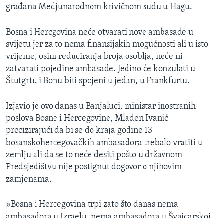
građana Medjunarodnom krivičnom sudu u Hagu.
MAGAZIN
O GLASU AMERIKE
Bosna i Hercgovina neće otvarati nove ambasade u
svijetu jer za to nema finansijskih mogućnosti ali u isto
Learning English
vrijeme, osim reduciranja broja osoblja, neće ni
zatvarati pojedine ambasade. Jedino će konzulati u
PRATITE NAS
Štutgrtu i Bonu biti spojeni u jedan, u Frankfurtu.
Izjavio je ovo danas u Banjaluci, ministar inostranih
poslova Bosne i Hercegovine, Mladen Ivanić
Jezici
precizirajući da bi se do kraja godine 13
bosanskohercegovačkih ambasadora trebalo vratiti u
zemlju ali da se to neće desiti pošto u državnom
Predsjedištvu nije postignut dogovor o njihovim
zamjenama.
»Bosna i Hercegovina trpi zato što danas nema
ambasadora u Izraelu, nema ambasadora u Švajcarskoj