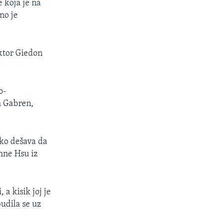
e koja je na
no je
oktor Giedon
o-
m Gabren,
tko dešava da
hne Hsu iz
a kisik joj je
budila se uz