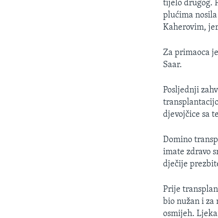
tijelo drugog. 
plućima nosila
Kaherovim, jer
Za primaoca je
Saar.
Posljednji zah
transplantacij
djevojčice sa 
Domino transpl
imate zdravo s
dječije prezbi
Prije transplan
bio nužan i za 
osmijeh. Ljeka