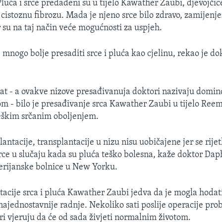
Pluća i srce predađeni su u tijelo Kawather Zaubi, djevojčic
 cistoznu fibrozu. Mada je njeno srce bilo zdravo, zamijenje
 su na taj način veće mogućnosti za uspjeh.
 mnogo bolje presaditi srce i pluća kao cjelinu, rekao je d
vat - a ovakve nizove presađivanuja doktori nazivaju domin
om - bilo je presađivanje srca Kawather Zaubi u tijelo Ree
teškim srčanim oboljenjem.
antacije, transplantacije u nizu nisu uobičajene jer se rije
rce u slučaju kada su pluća teško bolesna, kaže doktor Dap
terijanske bolnice u New Yorku.
tacije srca i pluća Kawather Zaubi jedva da je mogla hodati, 
najednostavnije radnje. Nekoliko sati poslije operacije pro
ri vjeruju da će od sada živjeti normalnim životom.