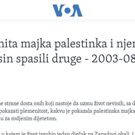
ita majka palestinka i nje
sin spasili druge - 2003-0
ne strane dosta onih koji nastoje da uzmu život nevinih, sa 
pokazati plemenitost, kakvu je pokazala palestinska majka
u za rodjenim dijetetom.
j u kojem je život izgubio jedan dječak na Zapadnoj obali, i