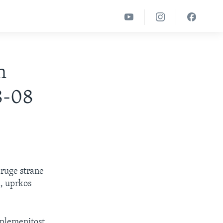
n
8-08
druge strane
, uprkos
 plemenitost