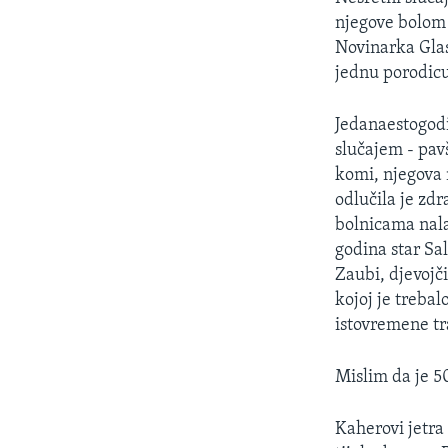
MAGAZIN
njegove bolom 
O GLASU AMERIKE
Novinarka Glas
jednu porodicu
Jedanaestogodi
slučajem - pavš
komi, njegova 
odlučila je zdr
bolnicama nalaz
godina star S
Zaubi, djevojč
kojoj je trebal
istovremene tr
Mislim da je 5
Kaherovi jetra 