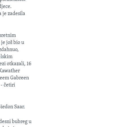
djece.
 je zadesila
esretnim
je još bio u
izdahnuo,
elskim
zi otkazali, 16
 Kawather
a Reem Gabreen
- četiri
Giedon Saar.
a desni bubreg u