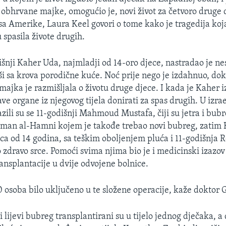
obhrvane majke, omogućio je, novi život za četvoro druge 
a Amerike, Laura Keel govori o tome kako je tragedija koja
 spasila živote drugih.
šnji Kaher Uda, najmladji od 14-oro djece, nastradao je n
i sa krova porodične kuće. Noć prije nego je izdahnuo, dok 
majka je razmišljala o životu druge djece. I kada je Kaher 
ave organe iz njegovog tijela donirati za spas drugih. U izra
ili su se 11-godišnji Mahmoud Mustafa, čiji su jetra i bubre
alman al-Hamni kojem je takođe trebao novi bubreg, zatim
ica od 14 godina, sa teškim oboljenjem pluća i 11-godišnj
o zdravo srce. Pomoći svima njima bio je i medicinski izazov 
ansplantacije u dvije odvojene bolnice.
0 osoba bilo uključeno u te složene operacije, kaže doktor 
i lijevi bubreg transplantirani su u tijelo jednog dječaka, 