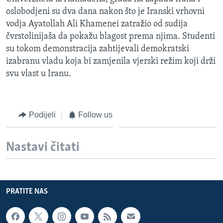
MAGAZIN
oslobodjeni su dva dana nakon što je Iranski vrhovni
vodja Ayatollah Ali Khamenei zatražio od sudija
O GLASU AMERIKE
čvrstolinijaša da pokažu blagost prema njima. Studenti
su tokom demonstracija zahtijevali demokratski
Learning English
izabranu vladu koja bi zamjenila vjerski režim koji drži
svu vlast u Iranu.
PRATITE NAS
Podijeli
Follow us
Jezici
Nastavi čitati
PRATITE NAS