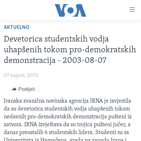
Linkovi
Pređi
na
AKTUELNO
glavni
TV PROGRAM
sadržaj
Devetorica studentskih vodja
VIDEO
Pređi
uhapšenih tokom pro-demokratskih
na
FOTOGRAFIJE DANA
demonstracija - 2003-08-07
glavnu
VIJESTI
navigaciju
07 august, 2003
Idi
NAUKA I TEHNOLOGIJA
SJEDINJENE AMERIČKE DRŽAVE
na
Podijeli
SPECIJALNI PROJEKTI
BOSNA I HERCEGOVINA
pretragu
Iranska zvanična novinska agencija IRNA je izvjestila
KORUPCIJA
SVIJET
da su devetorica studentskih vodja uhapšenih tokom
SLOBODA MEDIJA
nedavnih pro-demokratskih demonstracija pušteni iz
ŽENSKA STRANA
zatvora. IRNA izvještava da su trojica pušteni jučer, a
danas preostalih 6 studentskih lidera. Studenti su sa
IZBJEGLIČKA STRANA
Univerziteta iz Hamadena, grada na zapadu Irana i