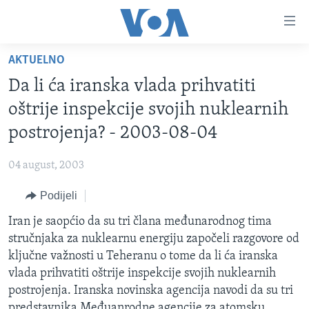
Linkovi
Pređi
na
AKTUELNO
glavni
TV PROGRAM
sadržaj
Da li ća iranska vlada prihvatiti
VIDEO
Pređi
oštrije inspekcije svojih nuklearnih
na
FOTOGRAFIJE DANA
postrojenja? - 2003-08-04
glavnu
VIJESTI
navigaciju
04 august, 2003
Idi
NAUKA I TEHNOLOGIJA
SJEDINJENE AMERIČKE DRŽAVE
na
Podijeli
SPECIJALNI PROJEKTI
BOSNA I HERCEGOVINA
pretragu
Iran je saopćio da su tri člana međunarodnog tima
KORUPCIJA
SVIJET
stručnjaka za nuklearnu energiju započeli razgovore od
SLOBODA MEDIJA
ključne važnosti u Teheranu o tome da li ća iranska
ŽENSKA STRANA
vlada prihvatiti oštrije inspekcije svojih nuklearnih
postrojenja. Iranska novinska agencija navodi da su tri
IZBJEGLIČKA STRANA
predstavnika Međuanrodne agencije za atomsku