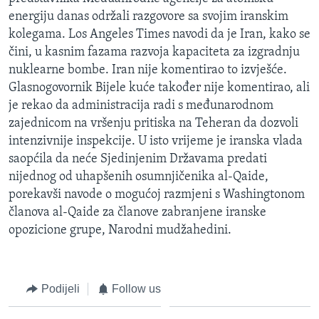
MAGAZIN
energiju danas održali razgovore sa svojim iranskim
kolegama. Los Angeles Times navodi da je Iran, kako se
O GLASU AMERIKE
čini, u kasnim fazama razvoja kapaciteta za izgradnju
nuklearne bombe. Iran nije komentirao to izvješće.
Learning English
Glasnogovornik Bijele kuće također nije komentirao, ali
je rekao da administracija radi s međunarodnom
PRATITE NAS
zajednicom na vršenju pritiska na Teheran da dozvoli
intenzivnije inspekcije. U isto vrijeme je iranska vlada
saopćila da neće Sjedinjenim Državama predati
nijednog od uhapšenih osumnjičenika al-Qaide,
Jezici
porekavši navode o mogućoj razmjeni s Washingtonom
članova al-Qaide za članove zabranjene iranske
opozicione grupe, Narodni mudžahedini.
Podijeli
Follow us