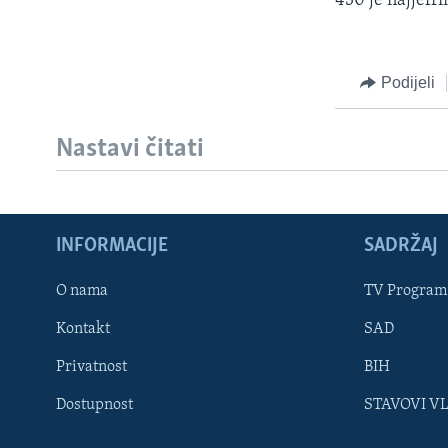
430 je najjefri
MAGAZIN
O GLASU AMERIKE
Podijeli
Nastavi čitati
INFORMACIJE
SADRŽAJ
O nama
TV Program
Kontakt
SAD
Privatnost
BIH
Learning English
Dostupnost
STAVOVI V
PRATITE NAS