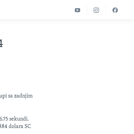
4
rupi sa zadnjim
6.75 sekundi.
.884 dolara SC