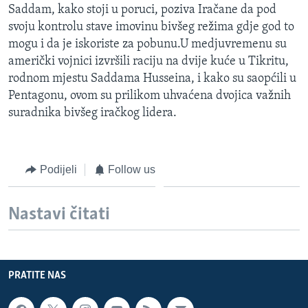
Saddam, kako stoji u poruci, poziva Iračane da pod
MAGAZIN
svoju kontrolu stave imovinu bivšeg režima gdje god to
O GLASU AMERIKE
mogu i da je iskoriste za pobunu.U medjuvremenu su
američki vojnici izvršili raciju na dvije kuće u Tikritu,
Learning English
rodnom mjestu Saddama Husseina, i kako su saopćili u
Pentagonu, ovom su prilikom uhvaćena dvojica važnih
PRATITE NAS
suradnika bivšeg iračkog lidera.
Podijeli
Follow us
Jezici
Nastavi čitati
PRATITE NAS