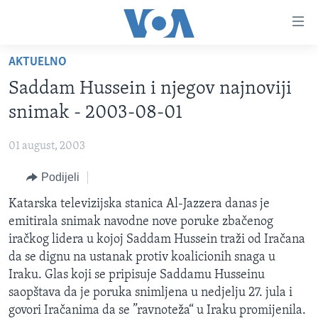
Linkovi
Pređi
na
AKTUELNO
glavni
TV PROGRAM
sadržaj
Saddam Hussein i njegov najnoviji
VIDEO
Pređi
snimak - 2003-08-01
na
FOTOGRAFIJE DANA
glavnu
01 august, 2003
VIJESTI
navigaciju
Idi
Podijeli
NAUKA I TEHNOLOGIJA
SJEDINJENE AMERIČKE DRŽAVE
na
SPECIJALNI PROJEKTI
Katarska televizijska stanica Al-Jazzera danas je
BOSNA I HERCEGOVINA
pretragu
emitirala snimak navodne nove poruke zbačenog
KORUPCIJA
SVIJET
iračkog lidera u kojoj Saddam Hussein traži od Iračana
SLOBODA MEDIJA
da se dignu na ustanak protiv koalicionih snaga u
Iraku. Glas koji se pripisuje Saddamu Husseinu
ŽENSKA STRANA
saopštava da je poruka snimljena u nedjelju 27. jula i
IZBJEGLIČKA STRANA
govori Iračanima da se ”ravnoteža“ u Iraku promijenila.