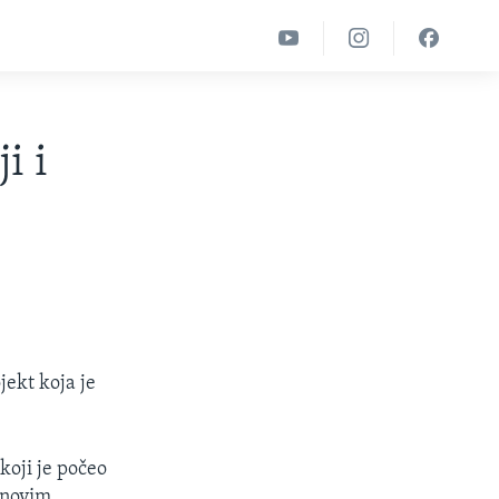
i i
jekt koja je
koji je počeo
s novim