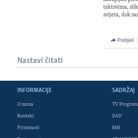
MAGAZIN
taktovima, sli
O GLASU AMERIKE
svijeta, dok s
Podijeli
Nastavi čitati
INFORMACIJE
SADRŽAJ
O nama
TV Program
Kontakt
SAD
Learning English
Privatnost
BIH
PRATITE NAS