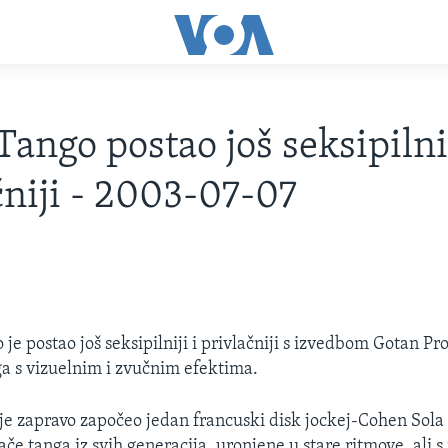
Tango postao još seksipilnij
čniji - 2003-07-07
 je postao još seksipilniji i privlačniji s izvedbom Gotan Pro
a s vizuelnim i zvučnim efektima.
 je zapravo započeo jedan francuski disk jockej-Cohen Sola 
ače tanga iz svih generacija, uronjene u stare ritmove, ali 