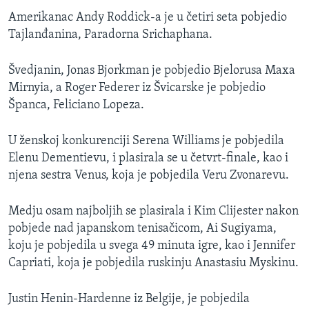
MAGAZIN
Amerikanac Andy Roddick-a je u četiri seta pobjedio
Tajlanđanina, Paradorna Srichaphana.
O GLASU AMERIKE
Švedjanin, Jonas Bjorkman je pobjedio Bjelorusa Maxa
Learning English
Mirnyia, a Roger Federer iz Švicarske je pobjedio
Španca, Feliciano Lopeza.
PRATITE NAS
U ženskoj konkurenciji Serena Williams je pobjedila
Elenu Dementievu, i plasirala se u četvrt-finale, kao i
njena sestra Venus, koja je pobjedila Veru Zvonarevu.
Jezici
Medju osam najboljih se plasirala i Kim Clijester nakon
pobjede nad japanskom tenisačicom, Ai Sugiyama,
koju je pobjedila u svega 49 minuta igre, kao i Jennifer
Capriati, koja je pobjedila ruskinju Anastasiu Myskinu.
Justin Henin-Hardenne iz Belgije, je pobjedila