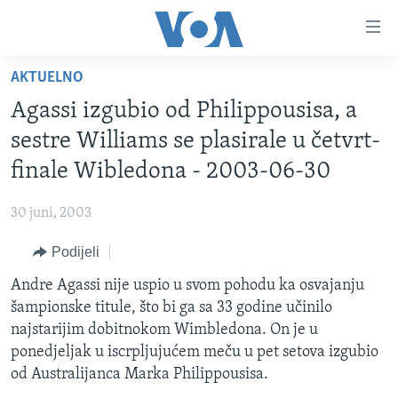
Linkovi
Pređi
na
AKTUELNO
glavni
TV PROGRAM
sadržaj
Agassi izgubio od Philippousisa, a
VIDEO
Pređi
sestre Williams se plasirale u četvrt-
na
FOTOGRAFIJE DANA
finale Wibledona - 2003-06-30
glavnu
VIJESTI
navigaciju
30 juni, 2003
Idi
NAUKA I TEHNOLOGIJA
SJEDINJENE AMERIČKE DRŽAVE
na
Podijeli
SPECIJALNI PROJEKTI
BOSNA I HERCEGOVINA
pretragu
Andre Agassi nije uspio u svom pohodu ka osvajanju
KORUPCIJA
SVIJET
šampionske titule, što bi ga sa 33 godine učinilo
SLOBODA MEDIJA
najstarijim dobitnokom Wimbledona. On je u
ŽENSKA STRANA
ponedjeljak u iscrpljujućem meču u pet setova izgubio
od Australijanca Marka Philippousisa.
IZBJEGLIČKA STRANA