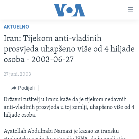
Linkovi
Pređi
na
AKTUELNO
glavni
TV PROGRAM
sadržaj
Iran: Tijekom anti-vladinih
VIDEO
Pređi
prosvjeda uhapšeno više od 4 hiljade
na
FOTOGRAFIJE DANA
osoba - 2003-06-27
glavnu
VIJESTI
navigaciju
27 juni, 2003
Idi
NAUKA I TEHNOLOGIJA
SJEDINJENE AMERIČKE DRŽAVE
na
Podijeli
SPECIJALNI PROJEKTI
BOSNA I HERCEGOVINA
pretragu
Državni tužitelj u Iranu kaže da je tijekom nedavnih
KORUPCIJA
SVIJET
anti-vladinih prosvjeda u toj zemlji, uhapšeno više od 4
SLOBODA MEDIJA
hiljade osoba.
ŽENSKA STRANA
Ayatollah Abdulnabi Namazi je kazao za iransku
IZBJEGLIČKA STRANA