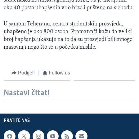
studentsku novinsku agenciju ISNA, da je medjutim
MAGAZIN
oko 40 posto uhapšenih vrlo brzo i pušteno na slobodu.
O GLASU AMERIKE
U samom Teheranu, centru studentskih prosvjeda,
uhapšeno je oko 800 osoba. Promatrači kažu da veliki
Learning English
broj hapšenja ukazuje na to da su prosvjedi bili mnogo
masovniji nego što se u početku mislilo.
PRATITE NAS
Podijeli
Follow us
Jezici
Nastavi čitati
PRATITE NAS