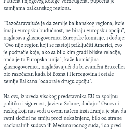
Pattena i njegovog kolege Verheugena, pupcena je
zemljama balkanskog regiona.
"Razočaravajuće je da zemlje balkanskog regiona, koje
imaju europsku budućnost, ne biraju europsku opciju",
naglasava glasnogovornica Europske komisije, i dodaje:
"Ovo nije region koji se nastoji priključiti Americi, ovo
je područje koje, ako sa bilo kim gradi bliske relacije,
onda je to Europska unija", kaže komisijina
glasnogovornica, naglašavajući da bi zvanični Bruxelles
bio razočaran kada bi Bosna i Hercegovina i ostale
zemlje Balkana "odabrale drugu opciju".
Na ovo, iz ureda visokog predstavnika EU za spoljnu
politiku i sigurnost, Javiera Solane, dodaju:" Osnovni
razlog koji nas vodi u ovom našem insistiranju je stav da
ratni zločini ne smiju proći nekažnjeno, bilo od strane
nacionalnih sudova ili Medunarodnog suda, i da pred