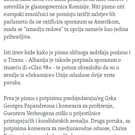
MAGAZIN
ustvrdila je glasnogovornica Komisije. Niti pismo niti
europski zvaničnici ne pominju izričit zahtjev bh
O GLASU AMERIKE
parlametu da ne ratificira sporazum sa Amerikom,
mada se "izmedju redova" ta opcija nameće kao jedina
Learning English
prihvatljiva.
PRATITE NAS
Isti izvor kaže kako je pismo sličnoga sadržaja poslano i
u Tiranu – Albanija je takode potpisala sporazum o
izuzeću ili «Clan 98» - te potom obrazložio da su u
zemlje iz «čekaonice» Unije odaslane dvije vrste
Jezici
poruka.
Prva je pismo s potpisima predsjedavajućeg Grka
Georgea Papandreoua i komesara za proširenje,
Guentera Verheugena otišlo u prijestilnice
pristupajućih i kandidatskih zemalja. Druga poruka, sa
potpisima komesara za medjunarodne odnose, Chrisa