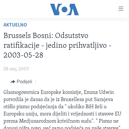
Linkovi
Pređi
na
AKTUELNO
glavni
TV PROGRAM
sadržaj
Brussels Bosni: Odsutstvo
VIDEO
Pređi
ratifikacije - jedino prihvatljivo -
na
FOTOGRAFIJE DANA
2003-05-28
glavnu
VIJESTI
navigaciju
28 maj, 2003
Idi
NAUKA I TEHNOLOGIJA
SJEDINJENE AMERIČKE DRŽAVE
na
Podijeli
SPECIJALNI PROJEKTI
BOSNA I HERCEGOVINA
pretragu
Glasnogovornica Europske komisije, Emma Udwin
KORUPCIJA
SVIJET
potvrdila je danas da je iz Bruxellesa put Sarajeva
SLOBODA MEDIJA
otišlo pismo podsjećanja da " ukoliko BiH želi u
ŽENSKA STRANA
Europsku uniju, mora dijeliti i vrijednosti i stavove EU
prema Medjunarodnom krivičnom sudu". " Pismo ne
IZBJEGLIČKA STRANA
donosi ništa novo, već samo podsjeća na naše stavove",