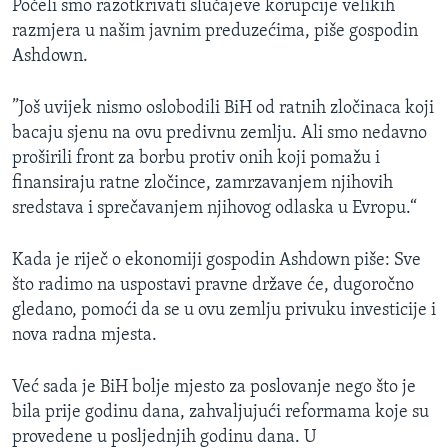
Počeli smo razotkrivati slučajeve korupcije velikih
razmjera u našim javnim preduzećima, piše gospodin
Ashdown.
”Još uvijek nismo oslobodili BiH od ratnih zločinaca koji
bacaju sjenu na ovu predivnu zemlju. Ali smo nedavno
proširili front za borbu protiv onih koji pomažu i
finansiraju ratne zločince, zamrzavanjem njihovih
sredstava i sprečavanjem njihovog odlaska u Evropu.“
Kada je riječ o ekonomiji gospodin Ashdown piše: Sve
što radimo na uspostavi pravne države će, dugoročno
gledano, pomoći da se u ovu zemlju privuku investicije i
nova radna mjesta.
Već sada je BiH bolje mjesto za poslovanje nego što je
bila prije godinu dana, zahvaljujući reformama koje su
provedene u posljednjih godinu dana. U