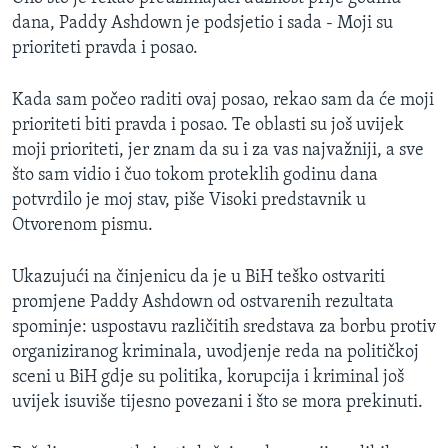
MAGAZIN
dana, Paddy Ashdown je podsjetio i sada - Moji su
prioriteti pravda i posao.
O GLASU AMERIKE
Kada sam počeo raditi ovaj posao, rekao sam da će moji
Learning English
prioriteti biti pravda i posao. Te oblasti su još uvijek
moji prioriteti, jer znam da su i za vas najvažniji, a sve
PRATITE NAS
što sam vidio i čuo tokom proteklih godinu dana
potvrdilo je moj stav, piše Visoki predstavnik u
Otvorenom pismu.
Jezici
Ukazujući na činjenicu da je u BiH teško ostvariti
promjene Paddy Ashdown od ostvarenih rezultata
spominje: uspostavu različitih sredstava za borbu protiv
organiziranog kriminala, uvodjenje reda na političkoj
sceni u BiH gdje su politika, korupcija i kriminal još
uvijek isuviše tijesno povezani i što se mora prekinuti.