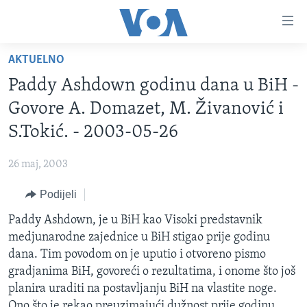
Linkovi
Pređi
na
AKTUELNO
glavni
TV PROGRAM
sadržaj
Paddy Ashdown godinu dana u BiH -
VIDEO
Pređi
Govore A. Domazet, M. Živanović i
na
FOTOGRAFIJE DANA
S.Tokić. - 2003-05-26
glavnu
VIJESTI
navigaciju
26 maj, 2003
Idi
NAUKA I TEHNOLOGIJA
SJEDINJENE AMERIČKE DRŽAVE
na
Podijeli
SPECIJALNI PROJEKTI
BOSNA I HERCEGOVINA
pretragu
Paddy Ashdown, je u BiH kao Visoki predstavnik
KORUPCIJA
SVIJET
medjunarodne zajednice u BiH stigao prije godinu
SLOBODA MEDIJA
dana. Tim povodom on je uputio i otvoreno pismo
ŽENSKA STRANA
gradjanima BiH, govoreći o rezultatima, i onome što još
planira uraditi na postavljanju BiH na vlastite noge.
IZBJEGLIČKA STRANA
Ono što je rekao preuzimajući dužnost prije godinu