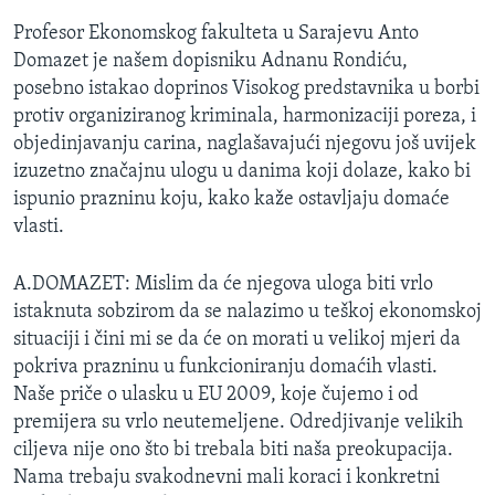
Profesor Ekonomskog fakulteta u Sarajevu Anto
Domazet je našem dopisniku Adnanu Rondiću,
posebno istakao doprinos Visokog predstavnika u borbi
protiv organiziranog kriminala, harmonizaciji poreza, i
objedinjavanju carina, naglašavajući njegovu još uvijek
izuzetno značajnu ulogu u danima koji dolaze, kako bi
ispunio prazninu koju, kako kaže ostavljaju domaće
vlasti.
A.DOMAZET: Mislim da će njegova uloga biti vrlo
istaknuta sobzirom da se nalazimo u teškoj ekonomskoj
situaciji i čini mi se da će on morati u velikoj mjeri da
pokriva prazninu u funkcioniranju domaćih vlasti.
Naše priče o ulasku u EU 2009, koje čujemo i od
premijera su vrlo neutemeljene. Odredjivanje velikih
ciljeva nije ono što bi trebala biti naša preokupacija.
Nama trebaju svakodnevni mali koraci i konkretni