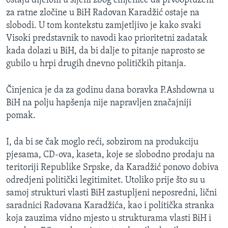
ostaju dijelom u sijeni zbog činjenice da prvooptuženi
za ratne zločine u BiH Radovan Karadžić ostaje na
slobodi. U tom kontekstu zamjetljivo je kako svaki
Visoki predstavnik to navodi kao prioritetni zadatak
kada dolazi u BiH, da bi dalje to pitanje naprosto se
gubilo u hrpi drugih dnevno političkih pitanja.
Činjenica je da za godinu dana boravka P.Ashdowna u
BiH na polju hapšenja nije napravljen značajniji
pomak.
I, da bi se čak moglo reći, sobzirom na produkciju
pjesama, CD-ova, kaseta, koje se slobodno prodaju na
teritoriji Republike Srpske, da Karadžić ponovo dobiva
odredjeni politički legitimitet. Utoliko prije što su u
samoj strukturi vlasti BiH zastupljeni neposredni, lični
saradnici Radovana Karadžića, kao i politička stranka
koja zauzima vidno mjesto u strukturama vlasti BiH i