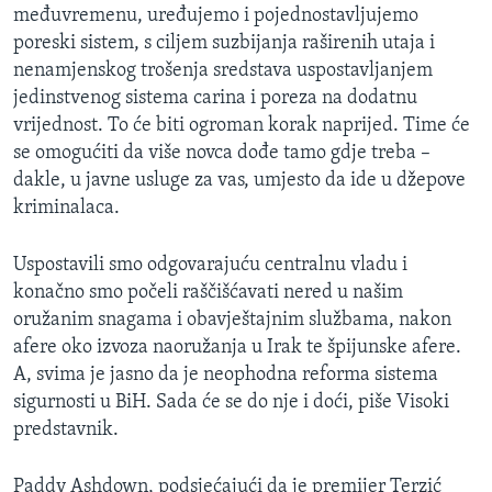
međuvremenu, uređujemo i pojednostavljujemo
poreski sistem, s ciljem suzbijanja raširenih utaja i
nenamjenskog trošenja sredstava uspostavljanjem
jedinstvenog sistema carina i poreza na dodatnu
vrijednost. To će biti ogroman korak naprijed. Time će
se omogućiti da više novca dođe tamo gdje treba –
dakle, u javne usluge za vas, umjesto da ide u džepove
kriminalaca.
Uspostavili smo odgovarajuću centralnu vladu i
konačno smo počeli raščišćavati nered u našim
oružanim snagama i obavještajnim službama, nakon
afere oko izvoza naoružanja u Irak te špijunske afere.
A, svima je jasno da je neophodna reforma sistema
sigurnosti u BiH. Sada će se do nje i doći, piše Visoki
predstavnik.
Paddy Ashdown, podsjećajući da je premijer Terzić