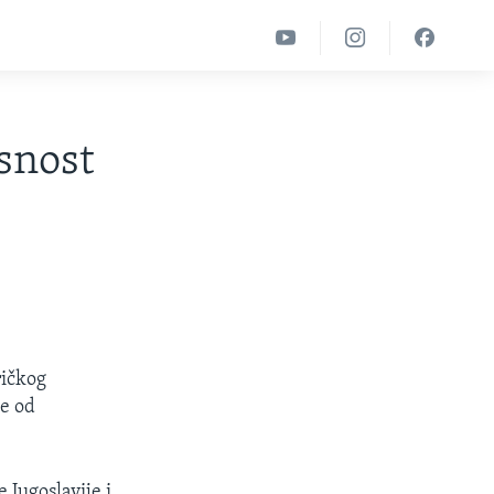
isnost
ičkog
se od
 Jugoslavije i