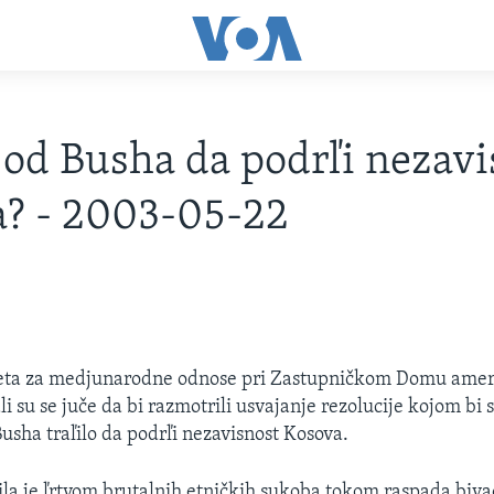
i od Busha da podrľi nezav
? - 2003-05-22
eta za medjunarodne odnose pri Zastupničkom Domu amer
i su se juče da bi razmotrili usvajanje rezolucije kojom bi 
usha traľilo da podrľi nezavisnost Kosova.
ila je ľrtvom brutalnih etničkih sukoba tokom raspada bivąe