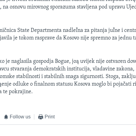
e, na osnovu mirovnog sporazuma stavljena pod upravu Uje
ičnica State Departmenta nadleľna za pitanja juľne i cent
zjavila je tokom rasprave da Kosovo nije spremno za jednu 
o je naglasila gospodja Bogue, joą uvijek nije ostvaren dov
vcu stvaranja demokratskih institucija, vladavine zakona,
mske stabilnosti i stabilnih snaga sigurnosti. Stoga, zaključ
enje odluke o finalnom statusu Kosova moglo bi pojačati r
a te pokrajine.
Follow us
Print