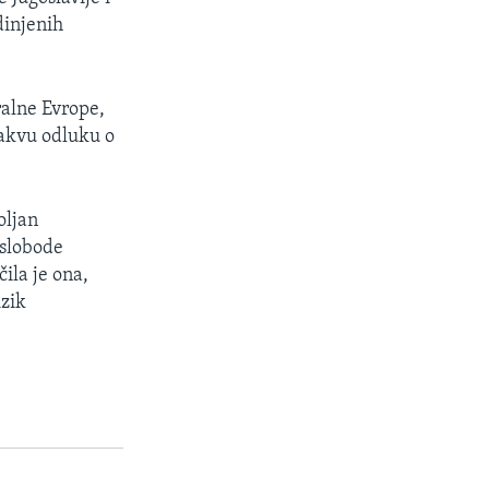
dinjenih
ralne Evrope,
takvu odluku o
oljan
 slobode
ila je ona,
izik