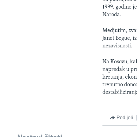
MAGAZIN
1999. godine j
O GLASU AMERIKE
Naroda.
Medjutim, zvan
Janet Bogue, i
nezavisnosti.
Na Kosovu, kak
napredak u pra
kretanja, ekono
trenutno donoą
destabiliziranj
Podijeli