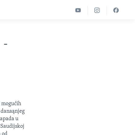
 -
od mogućih
n danaąnjeg
napada u
 Saudijskoj
m od