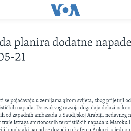
da planira dodatne napade
05-21
ti se pojačavaju u zemljama ąirom svijeta, zbog prijetnji 
ističkih napada. Do ovakvog razvoja događaja dolazi nako
kih od zapadnih ambasada u Saudijskoj Arabiji, nedavnog 
k traje istraga smrtonosnih terorističkih napada u Maroku i
viji bombaąki napad se dogodio u kafeu u Ankari, u jedno