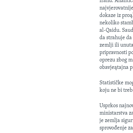
Iranu. Analiti
najvjerovatnije
dokaze iz proą
nekoliko stamb
al-Qaidu. Saud
da strahuje da
zemlji ili unu
pripravnosti p
oprezu zbog m
obavjeątajna p
Statističke mog
koju ne bi tre
Usprkos najnov
ministarstva z
je zemlja sigur
sprovođenje za