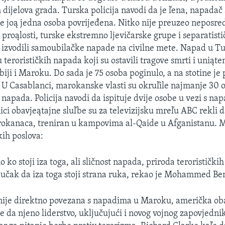
 dijelova grada. Turska policija navodi da je ľena, napada
 je joą jedna osoba povrijeđena. Nitko nije preuzeo neposr
 proąlosti, turske ekstremno ljevičarske grupe i separatisti
 izvodili samoubilačke napade na civilne mete. Napad u Tu
u terorističkih napada koji su ostavili tragove smrti i uniąte
iji i Maroku. Do sada je 75 osoba poginulo, a na stotine je
U Casablanci, marokanske vlasti su okruľile najmanje 30 
 napada. Policija navodi da ispituje dvije osobe u vezi s n
ci obavjeątajne sluľbe su za televizijsku mreľu ABC rekli da
okanaca, treniran u kampovima al-Qaide u Afganistanu. 
kih poslova:
ko stoji iza toga, ali sličnost napada, priroda terorističkih
jučak da iza toga stoji strana ruka, rekao je Mohammed Be
nije direktno povezana s napadima u Maroku, američka ob
e da njeno liderstvo, uključujući i novog vojnog zapovjednik