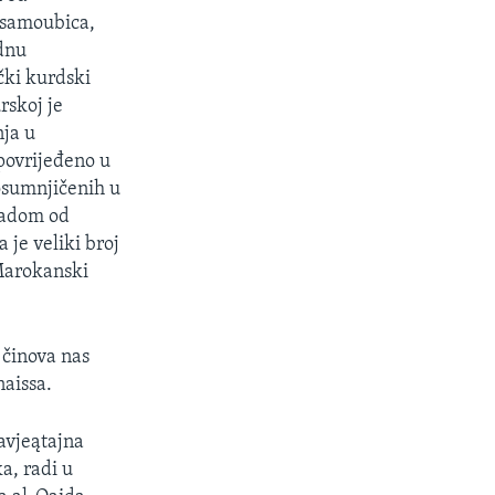
č samoubica,
ednu
čki kurdski
rskoj je
nja u
 povrijeđeno u
osumnjičenih u
apadom od
 je veliki broj
Marokanski
 činova nas
naissa.
avjeątajna
a, radi u