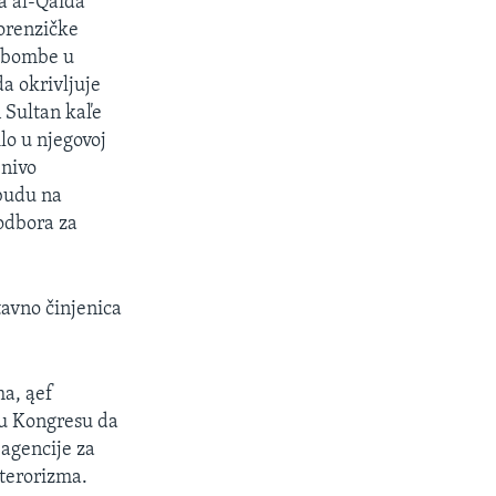
da al-Qaida
forenzičke
e bombe u
a okrivljuje
 Sultan kaľe
lo u njegovoj
 nivo
 budu na
odbora za
tavno činjenica
ma, ąef
 u Kongresu da
 agencije za
 terorizma.