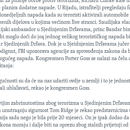
čar za pitanje borbe protiv terorizma, Richard Clarke kaľe 
 planira dodatne napade. U Rijadu, istraľitelji pregledaju 
lonedjeljnih napada kada su teroristi aktivirali automobil
enih dijelova u kojima većinom ľive stranci. Saudijska vlad
ijski ambasador u Sjedinjenim Drľavama, princ Bandar bin
 bi moglo doći do joą jednog velikog terorističkog napada bi
tar Sjedinjenih Drľava. Dok je u Sjeidnjenim Drľavama jučer
odignut, FBI upozorava agencije za sprovođenja zakona da
ogućeg napada. Kongresmen Porter Goss se nalazi na čelu 
itanja:
ućnosti su da će na nas udariti ovdje u zemlji i to je jednos
bali ublaľavati, rekao je kongresmen Goss.
ijim zabrinutostima zbog terorizma u Sjedinjenim Drľava
a unutraąnju sigurnost Tom Ridge je rekao predstavnicima
nija sada nego je bila prije 20 mjeseci. On je ipak dodao da
kona moraju i dalje biti na oprezu zbog stalnih prijetnji od