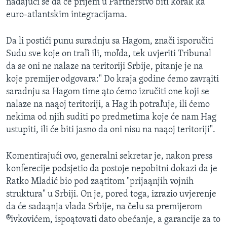
nadajući se da će prijem u Partnerstvo biti korak ka
euro-atlantskim integracijama.
Da li postići punu suradnju sa Hagom, znači isporučiti
Sudu sve koje on traľi ili, moľda, tek uvjeriti Tribunal
da se oni ne nalaze na teritoriji Srbije, pitanje je na
koje premijer odgovara:" Do kraja godine ćemo zavrąiti
saradnju sa Hagom time ąto ćemo izručiti one koji se
nalaze na naąoj teritoriji, a Hag ih potraľuje, ili ćemo
nekima od njih suditi po predmetima koje će nam Hag
ustupiti, ili će biti jasno da oni nisu na naąoj teritoriji".
Komentirajući ovo, generalni sekretar je, nakon press
konferecije podsjetio da postoje nepobitni dokazi da je
Ratko Mladić bio pod zaątitom "prijaąnjih vojnih
struktura" u Srbiji. On je, pored toga, izrazio uvjerenje
da će sadaąnja vlada Srbije, na čelu sa premijerom
®ivkovićem, ispoątovati dato obećanje, a garancije za to