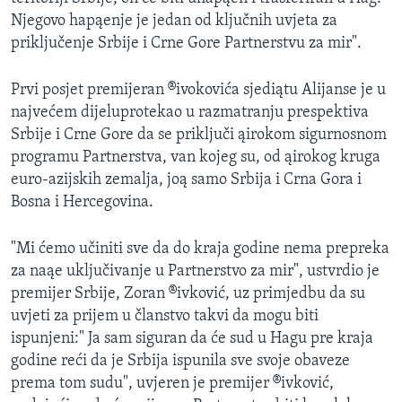
MAGAZIN
Njegovo hapąenje je jedan od ključnih uvjeta za
priključenje Srbije i Crne Gore Partnerstvu za mir".
O GLASU AMERIKE
Prvi posjet premijeran ®ivokovića sjediątu Alijanse je u
Learning English
najvećem dijeluprotekao u razmatranju prespektiva
Srbije i Crne Gore da se priključi ąirokom sigurnosnom
PRATITE NAS
programu Partnerstva, van kojeg su, od ąirokog kruga
euro-azijskih zemalja, joą samo Srbija i Crna Gora i
Bosna i Hercegovina.
Jezici
"Mi ćemo učiniti sve da do kraja godine nema prepreka
za naąe uključivanje u Partnerstvo za mir", ustvrdio je
premijer Srbije, Zoran ®ivković, uz primjedbu da su
uvjeti za prijem u članstvo takvi da mogu biti
ispunjeni:" Ja sam siguran da će sud u Hagu pre kraja
godine reći da je Srbija ispunila sve svoje obaveze
prema tom sudu", uvjeren je premijer ®ivković,