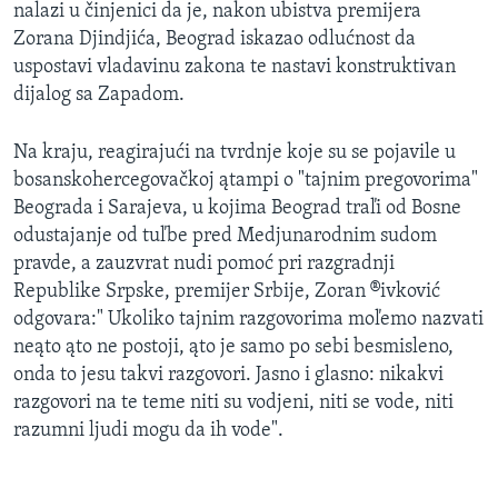
nalazi u činjenici da je, nakon ubistva premijera
Zorana Djindjića, Beograd iskazao odlućnost da
uspostavi vladavinu zakona te nastavi konstruktivan
dijalog sa Zapadom.
Na kraju, reagirajući na tvrdnje koje su se pojavile u
bosanskohercegovačkoj ątampi o "tajnim pregovorima"
Beograda i Sarajeva, u kojima Beograd traľi od Bosne
odustajanje od tuľbe pred Medjunarodnim sudom
pravde, a zauzvrat nudi pomoć pri razgradnji
Republike Srpske, premijer Srbije, Zoran ®ivković
odgovara:" Ukoliko tajnim razgovorima moľemo nazvati
neąto ąto ne postoji, ąto je samo po sebi besmisleno,
onda to jesu takvi razgovori. Jasno i glasno: nikakvi
razgovori na te teme niti su vodjeni, niti se vode, niti
razumni ljudi mogu da ih vode".