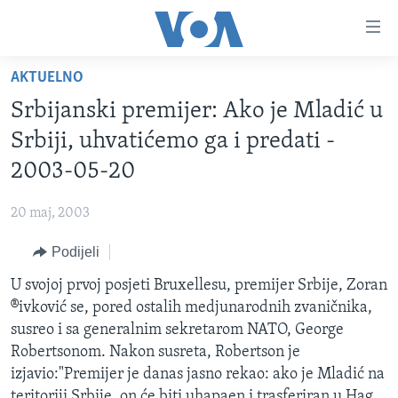
Linkovi
Pređi
na
AKTUELNO
glavni
TV PROGRAM
sadržaj
Srbijanski premijer: Ako je Mladić u
VIDEO
Pređi
Srbiji, uhvatićemo ga i predati -
na
FOTOGRAFIJE DANA
2003-05-20
glavnu
VIJESTI
navigaciju
20 maj, 2003
Idi
NAUKA I TEHNOLOGIJA
SJEDINJENE AMERIČKE DRŽAVE
na
Podijeli
SPECIJALNI PROJEKTI
BOSNA I HERCEGOVINA
pretragu
U svojoj prvoj posjeti Bruxellesu, premijer Srbije, Zoran
KORUPCIJA
SVIJET
®ivković se, pored ostalih medjunarodnih zvaničnika,
SLOBODA MEDIJA
susreo i sa generalnim sekretarom NATO, George
ŽENSKA STRANA
Robertsonom. Nakon susreta, Robertson je
izjavio:"Premijer je danas jasno rekao: ako je Mladić na
IZBJEGLIČKA STRANA
teritoriji Srbije, on će biti uhapąen i trasferiran u Hag.