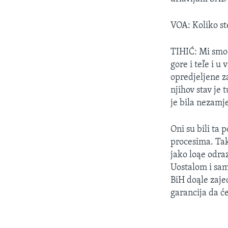
MAGAZIN
O GLASU AMERIKE
VOA: Koliko st
TIHIĆ: Mi smo 
gore i teľe i u
opredjeljene za
njihov stav je
je bila nezamj
Oni su bili ta
procesima. Tak
jako loąe odraz
Uostalom i sam
BiH doąle zaje
garancija da će