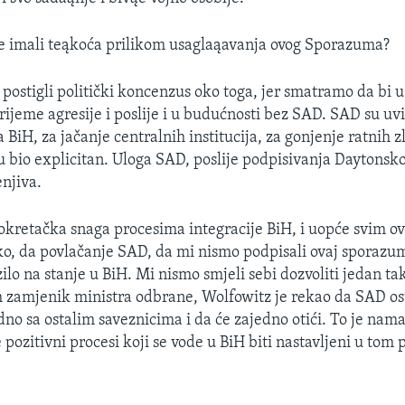
e imali teąkoća prilikom usaglaąavanja ovog Sporazuma?
postigli politički koncenzus oko toga, jer smatramo da bi u
 vrijeme agresije i poslije i u budućnosti bez SAD. SAD su uvi
 BiH, za jačanje centralnih institucija, za gonjenje ratnih z
 tu bio explicitan. Uloga SAD, poslije podpisivanja Daytons
enjiva.
 pokretačka snaga procesima integracije BiH, i uopće svim o
o, da povlačanje SAD, da mi nismo podpisali ovaj sporazum,
ilo na stanje u BiH. Mi nismo smjeli sebi dozvoliti jedan ta
 zamjenik ministra odbrane, Wolfowitz je rekao da SAD ost
dno sa ostalim saveznicima i da će zajedno otići. To je nam
 pozitivni procesi koji se vode u BiH biti nastavljeni u tom 