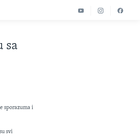
u sa
je sporazuma i
su svi