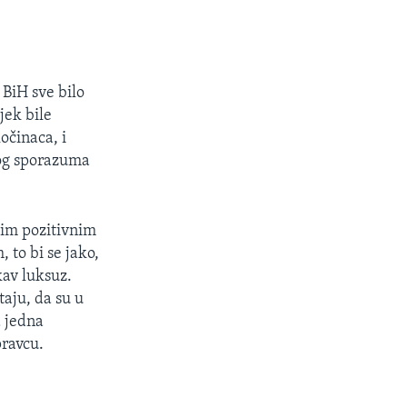
 BiH sve bilo
jek bile
ločinaca, i
kog sporazuma
vim pozitivnim
 to bi se jako,
kav luksuz.
aju, da su u
a jedna
pravcu.