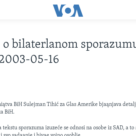
ć o bilaterlanom sporazum
 2003-05-16
iątva BiH Sulejman Tihić za Glas Amerike bjaąnjava detal
za BiH.
 tekstu sporazuma izuzeće se odnosi na osobe iz SAD, a to 
i svo sadaąnje i bivąe vojno osoblje.