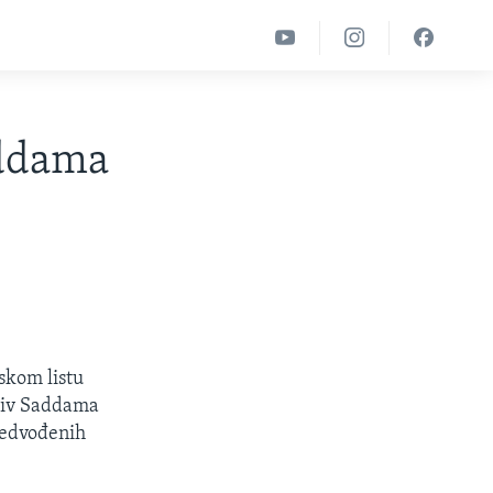
addama
skom listu
oziv Saddama
predvođenih