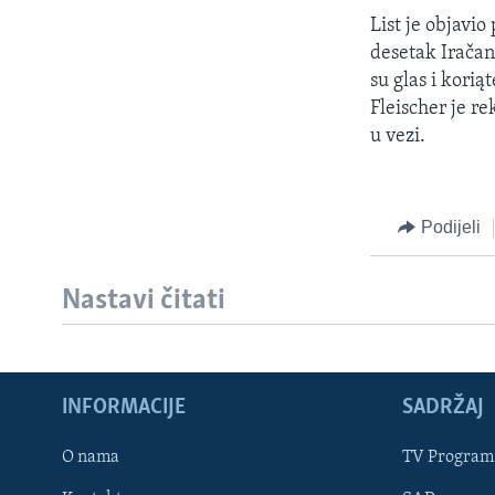
MAGAZIN
List je objavi
O GLASU AMERIKE
desetak Iračan
su glas i kori
Fleischer je re
u vezi.
Podijeli
Nastavi čitati
INFORMACIJE
SADRŽAJ
Learning English
O nama
TV Program