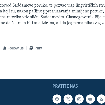
o prevod Saddamove poruke, te pozvao viąe lingvističkih str
a koji su, nakon paľljivog presluąavanja snimljene poruke, 
ątena retorika vrlo slični Saddamovim. Glasnogovornik Bijele
kao da će traka biti analizirana, ali da joą nema nikakvog z
Follow us
Print
PRATITE NAS