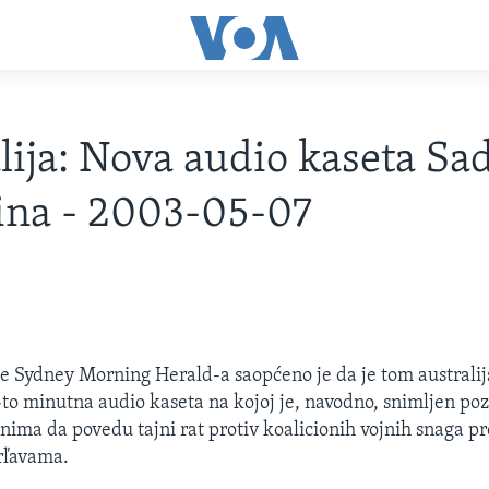
lija: Nova audio kaseta S
ina - 2003-05-07
he Sydney Morning Herald-a saopćeno je da je tom australij
5-to minutna audio kaseta na kojoj je, navodno, snimljen p
nima da povedu tajni rat protiv koalicionih vojnih snaga 
rľavama.