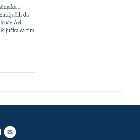
učnjaka i
zaključili da
 kuće Ari
aključka sa tim