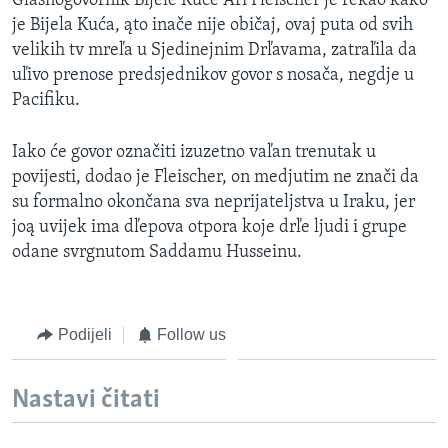
Glasnogovornik Bijele Kuće Ari Fleischer je rekao kako
MAGAZIN
je Bijela Kuća, ąto inače nije običaj, ovaj puta od svih
velikih tv mreľa u Sjedinejnim Drľavama, zatraľila da
O GLASU AMERIKE
uľivo prenose predsjednikov govor s nosača, negdje u
Pacifiku.
Learning English
Iako će govor označiti izuzetno vaľan trenutak u
PRATITE NAS
povijesti, dodao je Fleischer, on medjutim ne znači da
su formalno okončana sva neprijateljstva u Iraku, jer
joą uvijek ima dľepova otpora koje drľe ljudi i grupe
odane svrgnutom Saddamu Husseinu.
Jezici
Podijeli
Follow us
Nastavi čitati