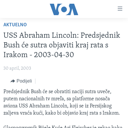
Linkovi
Pređi
na
AKTUELNO
glavni
TV PROGRAM
sadržaj
USS Abraham Lincoln: Predsjednik
VIDEO
Pređi
Bush će sutra objaviti kraj rata s
na
FOTOGRAFIJE DANA
Irakom - 2003-04-30
glavnu
VIJESTI
navigaciju
30 april, 2003
Idi
NAUKA I TEHNOLOGIJA
SJEDINJENE AMERIČKE DRŽAVE
na
Podijeli
SPECIJALNI PROJEKTI
BOSNA I HERCEGOVINA
pretragu
Predsjednik Bush će se obratiti naciji sutra uveče,
KORUPCIJA
SVIJET
putem nacionalnih tv mreľa, sa platforme nosača
SLOBODA MEDIJA
aviona USS Abraham Lincoln, koji se iz Persijskog
ŽENSKA STRANA
zaljeva vraća kući, kako bi objavio kraj rata s Irakom.
IZBJEGLIČKA STRANA