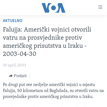
Linkovi
Pređi
na
AKTUELNO
glavni
TV PROGRAM
sadržaj
Falujja: Američki vojnici otvorili
VIDEO
Pređi
vatru na prosvjednike protiv
na
FOTOGRAFIJE DANA
američkog prisutstva u Iraku -
glavnu
VIJESTI
navigaciju
2003-04-30
Idi
NAUKA I TEHNOLOGIJA
SJEDINJENE AMERIČKE DRŽAVE
na
30 april, 2003
SPECIJALNI PROJEKTI
BOSNA I HERCEGOVINA
pretragu
Podijeli
KORUPCIJA
SVIJET
Po drugi put ove nedjelje američki vojnici u mjestu
SLOBODA MEDIJA
Falujja, 50 kilometara od Baghdada, su otvorili vatru na
ŽENSKA STRANA
prosvjednike protiv američkog prisutstva u Iraku.
IZBJEGLIČKA STRANA