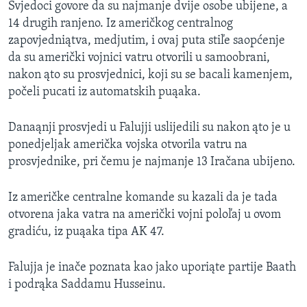
Svjedoci govore da su najmanje dvije osobe ubijene, a
MAGAZIN
14 drugih ranjeno. Iz američkog centralnog
O GLASU AMERIKE
zapovjedniątva, medjutim, i ovaj puta stiľe saopćenje
da su američki vojnici vatru otvorili u samoobrani,
Learning English
nakon ąto su prosvjednici, koji su se bacali kamenjem,
počeli pucati iz automatskih puąaka.
PRATITE NAS
Danaąnji prosvjedi u Falujji uslijedili su nakon ąto je u
ponedjeljak američka vojska otvorila vatru na
prosvjednike, pri čemu je najmanje 13 Iračana ubijeno.
Jezici
Iz američke centralne komande su kazali da je tada
otvorena jaka vatra na američki vojni poloľaj u ovom
gradiću, iz puąaka tipa AK 47.
Falujja je inače poznata kao jako uporiąte partije Baath
i podrąka Saddamu Husseinu.