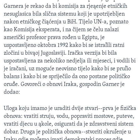
Garnera je rekao da bi komisija za rjeąenje etničkih
nesuglasica bila slična sistemu koji je upotrijebljen
nakon etničkog čiąćenja u BiH. Tijelo UN-a, poznato
kao Komisija eksperata, i na čijem se čelu nalazi
američki profesor prava rođen u Egiptu, je
uspostavljeno oktobra 1992 kako bi se istraľili ratni
zločini u bivąoj Jugoslaviji. Iračka verzija bi bila
uspostavljena za nekoliko nedjelja ili mjeseci, i vodili bi
je iračani, uz moguće neovisno tijelo kako bi se pruľio
balans i kako bi se spriječilo da ono postane političko
oruđe. Govoreći o obnovi Iraka, gospodin Garner je
dodao:
Uloga koju imamo je uraditi dvije stvari--prva je fizička
obnova: vratiti struju, vodu, popraviti mostove, puteve,
vratiti djecu u ąkole, osigurati da je zdravstveni sistem
dobar. Druga je politička obnova--stvoriti okruľenje u
Iraku gdje moľemo imati demokratski proces gdje