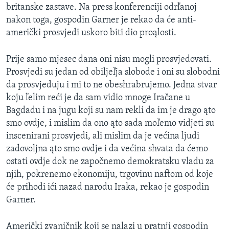
britanske zastave. Na press konferenciji odrľanoj
MAGAZIN
nakon toga, gospodin Garner je rekao da će anti-
O GLASU AMERIKE
američki prosvjedi uskoro biti dio proąlosti.
Learning English
Prije samo mjesec dana oni nisu mogli prosvjedovati.
Prosvjedi su jedan od obiljeľja slobode i oni su slobodni
PRATITE NAS
da prosvjeduju i mi to ne obeshrabrujemo. Jedna stvar
koju ľelim reći je da sam vidio mnoge Iračane u
Bagdadu i na jugu koji su nam rekli da im je drago ąto
smo ovdje, i mislim da ono ąto sada moľemo vidjeti su
Jezici
inscenirani prosvjedi, ali mislim da je većina ljudi
zadovoljna ąto smo ovdje i da većina shvata da ćemo
ostati ovdje dok ne započnemo demokratsku vladu za
njih, pokrenemo ekonomiju, trgovinu naftom od koje
će prihodi ići nazad narodu Iraka, rekao je gospodin
Garner.
Američki zvaničnik koji se nalazi u pratnji gospodin