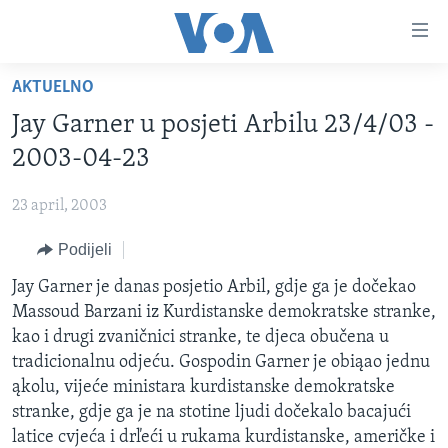
Linkovi
Pređi
na
AKTUELNO
glavni
TV PROGRAM
sadržaj
Jay Garner u posjeti Arbilu 23/4/03 -
VIDEO
Pređi
2003-04-23
na
FOTOGRAFIJE DANA
glavnu
23 april, 2003
VIJESTI
navigaciju
Idi
Podijeli
NAUKA I TEHNOLOGIJA
SJEDINJENE AMERIČKE DRŽAVE
na
SPECIJALNI PROJEKTI
Jay Garner je danas posjetio Arbil, gdje ga je dočekao
BOSNA I HERCEGOVINA
pretragu
Massoud Barzani iz Kurdistanske demokratske stranke,
KORUPCIJA
SVIJET
kao i drugi zvaničnici stranke, te djeca obučena u
SLOBODA MEDIJA
tradicionalnu odjeću. Gospodin Garner je obiąao jednu
ąkolu, vijeće ministara kurdistanske demokratske
ŽENSKA STRANA
stranke, gdje ga je na stotine ljudi dočekalo bacajući
IZBJEGLIČKA STRANA
latice cvjeća i drľeći u rukama kurdistanske, američke i