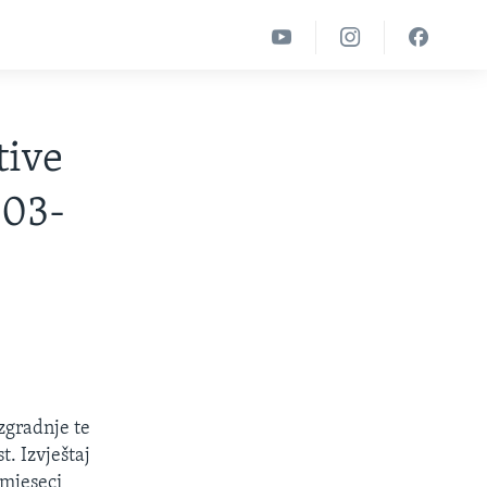
tive
003-
izgradnje te
t. Izvještaj
 mjeseci