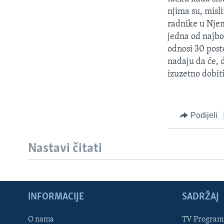
njima su, misli
radnike u Njem
jedna od najbo
odnosi 30 post
nadaju da će, 
izuzetno dobit
Podijeli
Nastavi čitati
INFORMACIJE
SADRŽAJ
Learning English
O nama
TV Program