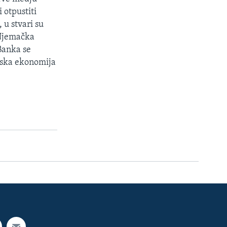
i otpustiti
 u stvari su
 Njemačka
Banka se
etska ekonomija