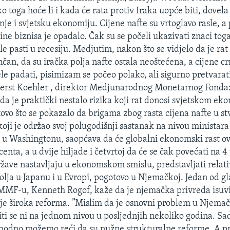
o toga hoće li i kada će rata protiv Iraka uopće biti, dovela 
je i svjetsku ekonomiju. Cijene nafte su vrtoglavo rasle, a
ine biznisa je opadalo. Čak su se počeli ukazivati znaci toga
 pasti u recesiju. Medjutim, nakon što se vidjelo da je rat
čan, da su iračka polja nafte ostala neoštećena, a cijene c
le padati, pisimizam se počeo polako, ali sigurno pretvarati
erst Koehler , direktor Medjunarodnog Monetarnog Fonda:
 da je praktički nestalo rizika koji rat donosi svjetskom 
tovo što se pokazalo da brigama zbog rasta cijena nafte u stv
oji je održao svoj polugodišnji sastanak na nivou ministara
e u Washingtonu, saopćava da će globalni ekonomski rast o
ocenta, a u dvije hiljade i četvrtoj da će se čak povećati na 
ržave nastavljaju u ekonomskom smislu, predstavljati relati
olja u Japanu i u Evropi, pogotovo u Njemačkoj. Jedan od g
MF-u, Kenneth Rogof, kaže da je njemačka privreda isuviš
je široka reforma. ”Mislim da je osnovni problem u Njemačk
iti se ni na jednom nivou u posljednjih nekoliko godina. Sa
obodno možemo reći da su nužne strukturalne reforme. A p