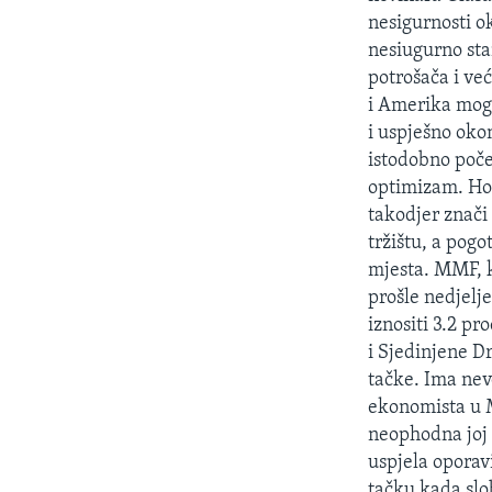
MAGAZIN
nesigurnosti ok
O GLASU AMERIKE
nesiugurno stan
potrošača i već
i Amerika mogle
i uspješno okon
istodobno poče
optimizam. Ho
takodjer znači
tržištu, a pogo
mjesta. MMF, k
prošle nedjelj
iznositi 3.2 pr
i Sjedinjene D
tačke. Ima nev
ekonomista u M
neophodna joj 
uspjela oporav
tačku kada sl