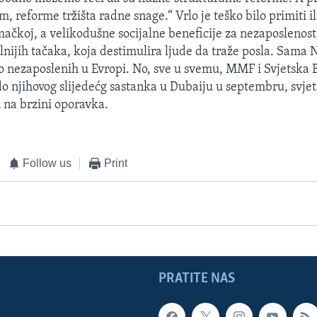
m, reforme tržišta radne snage.“ Vrlo je teško bilo primiti il
ačkoj, a velikodušne socijalne beneficije za nezaposlenost,
lnijih tačaka, koja destimulira ljude da traže posla. Sama
o nezaposlenih u Evropi. No, sve u svemu, MMF i Svjetska 
do njihovog slijedećg sastanka u Dubaiju u septembru, svj
i na brzini oporavka.
Follow us
Print
PRATITE NAS