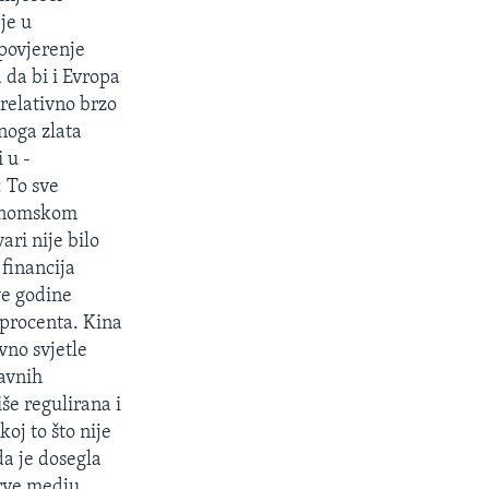
je u
 povjerenje
 da bi i Evropa
 relativno brzo
rnoga zlata
 u -
 To sve
ekonomskom
ari nije bilo
 financija
ve godine
4 procenta. Kina
vno svjetle
lavnih
e regulirana i
oj to što nije
da je dosegla
rve medju