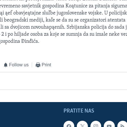
jevremeno savjetnik gospodina Koątunice za pitanja sigurnos
ąi ąef obavjeątajne sluľbe jugoslovenske vojske. U policij
li beogradski mediji, kaľe se da su se organizatori atentat
ali sa dvojicom novouhapąenih. Srbijanska policija do sada j
 2 i po hiljade osoba za koje se sumnja da su imale neke ve
gospodina Đinđića.
Follow us
Print
PRATITE NAS