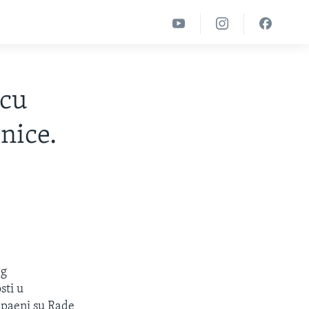
icu
nice.
eg
sti u
apąeni su Rade