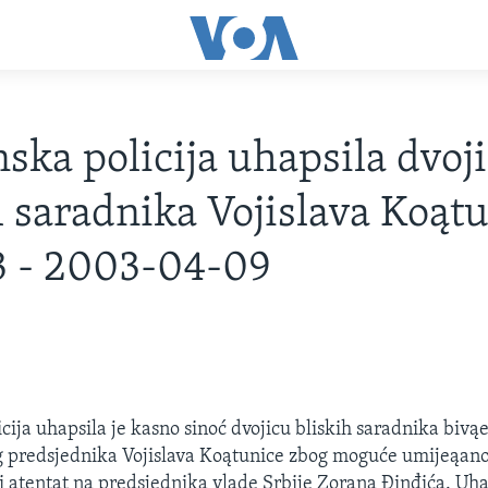
nska policija uhapsila dvoj
h saradnika Vojislava Koątu
3 - 2003-04-09
cija uhapsila je kasno sinoć dvojicu bliskih saradnika bivą
 predsjednika Vojislava Koątunice zbog moguće umijeąano
 atentat na predsjednika vlade Srbije Zorana Đinđića. Uh