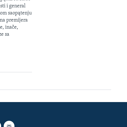
ti i general
skom saopątenju
a na premijera
e, inače,
ze sa