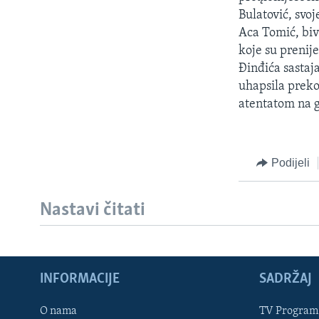
MAGAZIN
Bulatović, svo
O GLASU AMERIKE
Aca Tomić, biv
koje su prenije
Đinđića sastaj
uhapsila preko
atentatom na 
Podijeli
Nastavi čitati
INFORMACIJE
SADRŽAJ
Learning English
O nama
TV Program