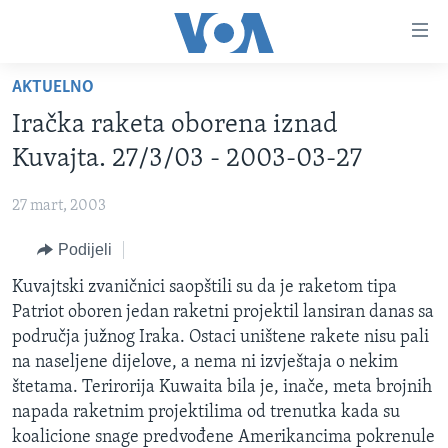
Linkovi
Pređi
na
AKTUELNO
glavni
TV PROGRAM
sadržaj
Iračka raketa oborena iznad
VIDEO
Pređi
Kuvajta. 27/3/03 - 2003-03-27
na
FOTOGRAFIJE DANA
glavnu
27 mart, 2003
VIJESTI
navigaciju
Idi
Podijeli
NAUKA I TEHNOLOGIJA
SJEDINJENE AMERIČKE DRŽAVE
na
SPECIJALNI PROJEKTI
Kuvajtski zvaničnici saopštili su da je raketom tipa
BOSNA I HERCEGOVINA
pretragu
Patriot oboren jedan raketni projektil lansiran danas sa
KORUPCIJA
SVIJET
područja južnog Iraka. Ostaci uništene rakete nisu pali
SLOBODA MEDIJA
na naseljene dijelove, a nema ni izvještaja o nekim
štetama. Terirorija Kuwaita bila je, inače, meta brojnih
ŽENSKA STRANA
napada raketnim projektilima od trenutka kada su
IZBJEGLIČKA STRANA
koalicione snage predvođene Amerikancima pokrenule