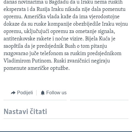
danas novinarima u Bagdadu da u Iraku nema ruskih
MAGAZIN
eksperata i da Rusija Iraku nikada nije dala pomenutu
O GLASU AMERIKE
opremu. Američka vlada kaže da ima vjerodostojne
dokaze da su ruske kompanije obezbijedile Iraku vojnu
opremu, uključujući opremu za ometanje signala,
Learning English
antitenkovske rakete i noćne vizire. Bijela Kuća je
saopštila da je predsjednik Bush o tom pitanju
PRATITE NAS
razgovarao juče telefonom sa ruskim predsjednikom
Vladimirom Putinom. Ruski zvaničnici negiraju
pomenute američke optužbe.
Jezici
Podijeli
Follow us
Nastavi čitati