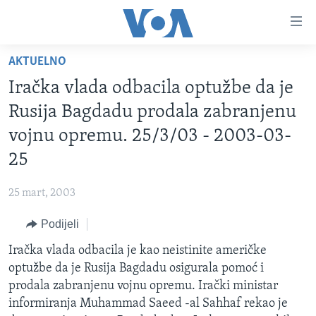
Linkovi
Pređi
na
AKTUELNO
glavni
TV PROGRAM
sadržaj
Iračka vlada odbacila optužbe da je
VIDEO
Pređi
Rusija Bagdadu prodala zabranjenu
na
FOTOGRAFIJE DANA
vojnu opremu. 25/3/03 - 2003-03-
glavnu
VIJESTI
navigaciju
25
Idi
NAUKA I TEHNOLOGIJA
SJEDINJENE AMERIČKE DRŽAVE
na
25 mart, 2003
SPECIJALNI PROJEKTI
BOSNA I HERCEGOVINA
pretragu
Podijeli
KORUPCIJA
SVIJET
Iračka vlada odbacila je kao neistinite američke
SLOBODA MEDIJA
optužbe da je Rusija Bagdadu osigurala pomoć i
ŽENSKA STRANA
prodala zabranjenu vojnu opremu. Irački ministar
informiranja Muhammad Saeed -al Sahhaf rekao je
IZBJEGLIČKA STRANA