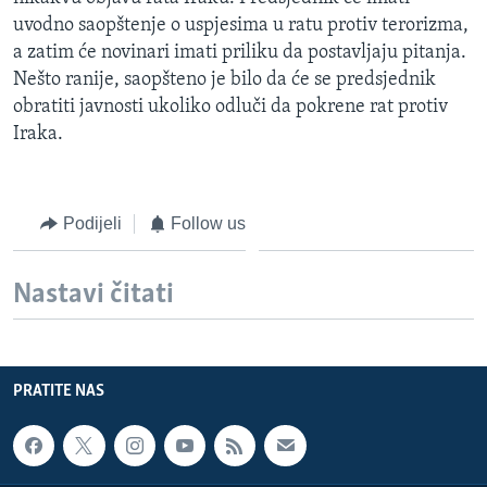
MAGAZIN
uvodno saopštenje o uspjesima u ratu protiv terorizma,
a zatim će novinari imati priliku da postavljaju pitanja.
O GLASU AMERIKE
Nešto ranije, saopšteno je bilo da će se predsjednik
obratiti javnosti ukoliko odluči da pokrene rat protiv
Learning English
Iraka.
PRATITE NAS
Podijeli
Follow us
Jezici
Nastavi čitati
PRATITE NAS