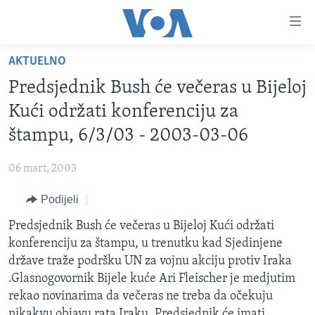
Linkovi
Pređi
na
AKTUELNO
glavni
TV PROGRAM
sadržaj
Predsjednik Bush će večeras u Bijeloj
VIDEO
Pređi
Kući održati konferenciju za
na
FOTOGRAFIJE DANA
štampu, 6/3/03 - 2003-03-06
glavnu
VIJESTI
navigaciju
06 mart, 2003
Idi
NAUKA I TEHNOLOGIJA
SJEDINJENE AMERIČKE DRŽAVE
na
Podijeli
SPECIJALNI PROJEKTI
BOSNA I HERCEGOVINA
pretragu
Predsjednik Bush će večeras u Bijeloj Kući održati
KORUPCIJA
SVIJET
konferenciju za štampu, u trenutku kad Sjedinjene
SLOBODA MEDIJA
države traže podršku UN za vojnu akciju protiv Iraka
ŽENSKA STRANA
.Glasnogovornik Bijele kuće Ari Fleischer je medjutim
rekao novinarima da večeras ne treba da očekuju
IZBJEGLIČKA STRANA
nikakvu objavu rata Iraku. Predsjednik će imati