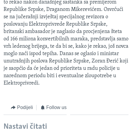
to rekao nakon današnjeg sastanka sa premijerom
MAGAZIN
Republike Srpske, Draganom Mikerevićem. Osvrćući
O GLASU AMERIKE
se na jučerašnji izvještaj specijalnog revizora o
poslovanju Elektroprivrede Republike Srpske,
britanski ambasador je naglasio da procjenjena šteta
Learning English
od 166 miliona konvertibilnih maraka, predstavlja samo
vrh ledenog brijega, te da bi se, kako je rekao, još novca
PRATITE NAS
moglo naći ispod tepiha. Danas se oglasio i ministar
unutrašnjih poslova Republike Srpske, Zoran Đerić koji
je saopćio da će jedan od prioriteta u radu policije u
Jezici
narednom periodu biti i eventualne zloupotrebe u
Elektroprivredi.
Podijeli
Follow us
Nastavi čitati