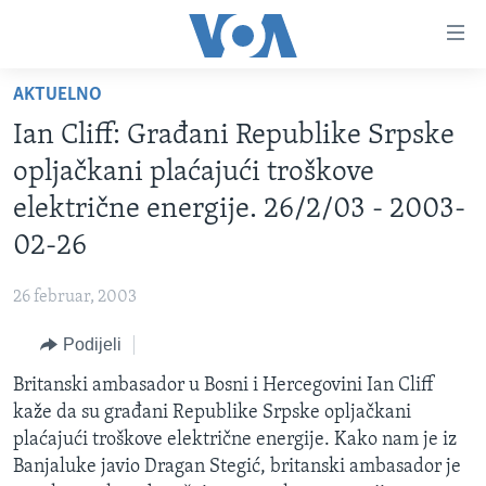
Linkovi
Pređi
na
AKTUELNO
glavni
TV PROGRAM
sadržaj
Ian Cliff: Građani Republike Srpske
VIDEO
Pređi
opljačkani plaćajući troškove
na
FOTOGRAFIJE DANA
električne energije. 26/2/03 - 2003-
glavnu
VIJESTI
navigaciju
02-26
Idi
NAUKA I TEHNOLOGIJA
SJEDINJENE AMERIČKE DRŽAVE
na
26 februar, 2003
SPECIJALNI PROJEKTI
BOSNA I HERCEGOVINA
pretragu
Podijeli
KORUPCIJA
SVIJET
Britanski ambasador u Bosni i Hercegovini Ian Cliff
SLOBODA MEDIJA
kaže da su građani Republike Srpske opljačkani
ŽENSKA STRANA
plaćajući troškove električne energije. Kako nam je iz
Banjaluke javio Dragan Stegić, britanski ambasador je
IZBJEGLIČKA STRANA