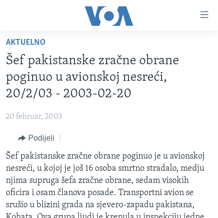
Linkovi
Pređi
na
AKTUELNO
glavni
TV PROGRAM
sadržaj
Šef pakistanske zračne obrane
VIDEO
Pređi
poginuo u avionskoj nesreći,
na
FOTOGRAFIJE DANA
20/2/03 - 2003-02-20
glavnu
VIJESTI
navigaciju
20 februar, 2003
Idi
NAUKA I TEHNOLOGIJA
SJEDINJENE AMERIČKE DRŽAVE
na
Podijeli
SPECIJALNI PROJEKTI
BOSNA I HERCEGOVINA
pretragu
Šef pakistanske zračne obrane poginuo je u avionskoj
KORUPCIJA
SVIJET
nesreći, u kojoj je još 16 osoba smrtno stradalo, medju
SLOBODA MEDIJA
njima supruga šefa zračne obrane, sedam visokih
ŽENSKA STRANA
oficira i osam članova posade. Transportni avion se
srušio u blizini grada na sjevero-zapadu pakistana,
IZBJEGLIČKA STRANA
Kohata. Ova grupa ljudi je krenula u inspekciju jedne