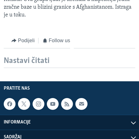
MAGAZIN
zračne baze u blizini granice s Afghanistanom. Istraga
je u toku.
O GLASU AMERIKE
Learning English
Podijeli
Follow us
PRATITE NAS
Nastavi čitati
Jezici
PRATITE NAS
INFORMACIJE
SADRŽAJ