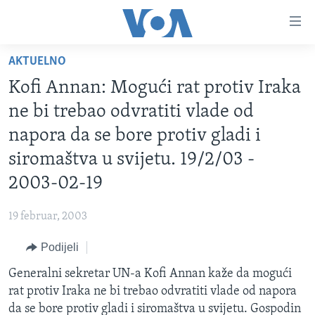
Linkovi
Pređi
na
AKTUELNO
glavni
TV PROGRAM
sadržaj
Kofi Annan: Mogući rat protiv Iraka
VIDEO
Pređi
ne bi trebao odvratiti vlade od
na
FOTOGRAFIJE DANA
napora da se bore protiv gladi i
glavnu
VIJESTI
navigaciju
siromaštva u svijetu. 19/2/03 -
Idi
NAUKA I TEHNOLOGIJA
SJEDINJENE AMERIČKE DRŽAVE
2003-02-19
na
SPECIJALNI PROJEKTI
BOSNA I HERCEGOVINA
pretragu
19 februar, 2003
KORUPCIJA
SVIJET
Podijeli
SLOBODA MEDIJA
Generalni sekretar UN-a Kofi Annan kaže da mogući
ŽENSKA STRANA
rat protiv Iraka ne bi trebao odvratiti vlade od napora
IZBJEGLIČKA STRANA
da se bore protiv gladi i siromaštva u svijetu. Gospodin