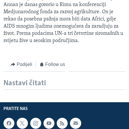
Annan je danas govorio u Rimu na konferenciji
MAGAZIN
Medjunarodnog fonda za razvoj agrikulture. On je
O GLASU AMERIKE
rekao da posebna pažnja mora biti data Africi, gdje
AIDS mnogim ljudima onemogućava da zaradjuju za
Learning English
život. Prema podacima UN-a tri četvrtine siromašnih u
svijetu žive u seoskim područjima.
PRATITE NAS
Podijeli
Follow us
Jezici
Nastavi čitati
PRATITE NAS