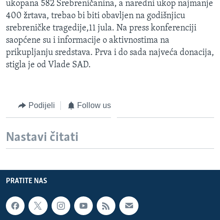
ukopana 582 Srebreničanina, a naredni ukop najmanje
MAGAZIN
400 žrtava, trebao bi biti obavljen na godišnjicu
O GLASU AMERIKE
srebreničke tragedije,11 jula. Na press konferenciji
saopćene su i informacije o aktivnostima na
prikupljanju sredstava. Prva i do sada najveća donacija,
Learning English
stigla je od Vlade SAD.
PRATITE NAS
Podijeli
Follow us
Jezici
Nastavi čitati
PRATITE NAS