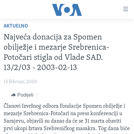
Linkovi
Pređi
na
AKTUELNO
glavni
TV PROGRAM
sadržaj
Najveća donacija za Spomen
VIDEO
Pređi
obilježje i mezarje Srebrenica-
na
FOTOGRAFIJE DANA
Potočari stigla od Vlade SAD.
glavnu
VIJESTI
navigaciju
13/2/03 - 2003-02-13
Idi
NAUKA I TEHNOLOGIJA
SJEDINJENE AMERIČKE DRŽAVE
na
13 februar, 2003
SPECIJALNI PROJEKTI
BOSNA I HERCEGOVINA
pretragu
Podijeli
KORUPCIJA
SVIJET
Članovi Izvršnog odbora Fondacije Spomen obilježje i
SLOBODA MEDIJA
mezarje Srebrenica-Potočari na press konferenciji u
ŽENSKA STRANA
Sarajevu, objavili su danas da će se 31 marta obaviti
prvi ukopi žrtava Srebreničkog masakra. Tog dana biće
IZBJEGLIČKA STRANA