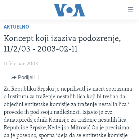
Linkovi
Pređi
na
AKTUELNO
glavni
TV PROGRAM
sadržaj
Koncept koji izaziva podozrenje,
VIDEO
Pređi
11/2/03 - 2003-02-11
na
FOTOGRAFIJE DANA
glavnu
11 februar, 2003
VIJESTI
navigaciju
Idi
Podijeli
NAUKA I TEHNOLOGIJA
SJEDINJENE AMERIČKE DRŽAVE
na
SPECIJALNI PROJEKTI
Za Republiku Srpsku je neprihvatljiv nacrt sporazuma
BOSNA I HERCEGOVINA
pretragu
o Institutu za traženje nestalih lica koji bi trebao da
KORUPCIJA
SVIJET
objedini entitetske komisije za traženje nestalih lica i
SLOBODA MEDIJA
provede ih pod svoju nadležnost. Izjavio je ovo
danas,predsjednik Komisije za traženje nestalih lica
ŽENSKA STRANA
Republike Srpske,Nedeljko Mitrović.On je precizirao
IZBJEGLIČKA STRANA
da je posebno, sporna ideja da se entitetske komisije