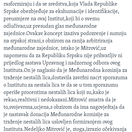
rasformiraju i da se sredstva,koja Vlada Republike
MAGAZIN
Srpske obezbjeđuje za ekshumacije i identifikacije,
O GLASU AMERIKE
preusmjere na ovaj Institut,koji bi o svemu
odlučivao,uz presudan glas međunarodne
Learning English
zajednice.Ovakav koncept izaziva podozrenje i sumnju
na srpskoj strani,s obzirom na ranija arbitriranja
PRATITE NAS
međunarodne zajednice, istako je Mitrović,uz
napomenu da za Republiku Srpsku nije prihvatljiv ni
prijedlog sastava Upravnog i nadzornog odbora ovog
Instituta.On je naglasio da je Međunarodna komisija za
Jezici
traženje nestalih lica,dostavila završni nacrt sporazuma
o Institutu za nestala lica te da se u tom sporazumu
operiše procentima nestalih lica koji su,kako je
rekao,realtivni i nedokazani.Mitrović smatra da je
to,svojevrsna,ucjena,s obzirom da ima nagovještaja da
je nastavak donacija Međunarodne komisije za
traženje nestalih lica uslovljen formiranjem ovog
Instituta.Nedeljko Mitrović je, stoga,izrazio očekivanja