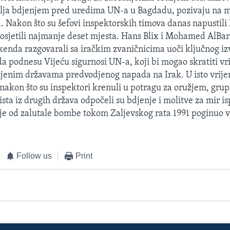
alja bdjenjem pred uredima UN-a u Bagdadu, pozivaju na m
a. Nakon što su šefovi inspektorskih timova danas napustili
posjetili najmanje deset mjesta. Hans Blix i Mohamed AlBar
enda razgovarali sa iračkim zvaničnicima uoči ključnog izv
da podnesu Vijeću sigurnosi UN-a, koji bi mogao skratiti v
jenim državama predvodjenog napada na Irak. U isto vrije
 nakon što su inspektori krenuli u potragu za oružjem, grupa
sta iz drugih država odpočeli su bdjenje i molitve za mir is
je od zalutale bombe tokom Zaljevskog rata 1991 poginuo već
Follow us
Print