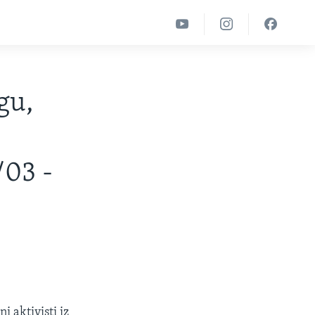
gu,
/03 -
 aktivisti iz