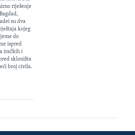
irno riješenje
 Bagdad,
adei su dva
ještaja kojeg
rijeme do
me ispred
 iračkih i
pred skloništa
i broj civila.