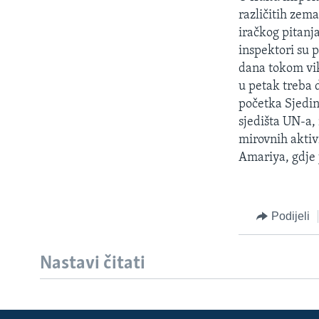
MAGAZIN
različitih zem
O GLASU AMERIKE
iračkog pitanj
inspektori su 
dana tokom vik
u petak treba 
početka Sjedin
sjedišta UN-a,
mirovnih aktivi
Amariya, gdje 
Podijeli
Nastavi čitati