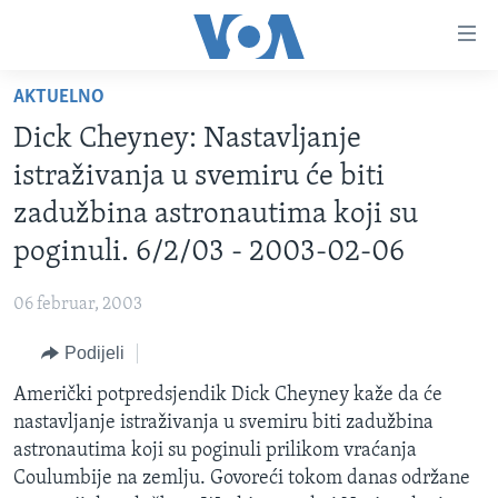
Linkovi
Pređi
na
AKTUELNO
glavni
TV PROGRAM
sadržaj
Dick Cheyney: Nastavljanje
VIDEO
Pređi
istraživanja u svemiru će biti
na
FOTOGRAFIJE DANA
zadužbina astronautima koji su
glavnu
VIJESTI
navigaciju
poginuli. 6/2/03 - 2003-02-06
Idi
NAUKA I TEHNOLOGIJA
SJEDINJENE AMERIČKE DRŽAVE
na
06 februar, 2003
SPECIJALNI PROJEKTI
BOSNA I HERCEGOVINA
pretragu
Podijeli
KORUPCIJA
SVIJET
Američki potpredsjendik Dick Cheyney kaže da će
SLOBODA MEDIJA
nastavljanje istraživanja u svemiru biti zadužbina
ŽENSKA STRANA
astronautima koji su poginuli prilikom vraćanja
Coulumbije na zemlju. Govoreći tokom danas održane
IZBJEGLIČKA STRANA