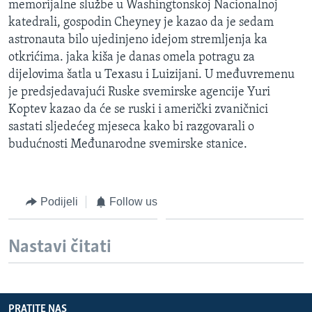
memorijalne službe u Washingtonskoj Nacionalnoj
MAGAZIN
katedrali, gospodin Cheyney je kazao da je sedam
O GLASU AMERIKE
astronauta bilo ujedinjeno idejom stremljenja ka
otkrićima. jaka kiša je danas omela potragu za
dijelovima šatla u Texasu i Luizijani. U međuvremenu
Learning English
je predsjedavajući Ruske svemirske agencije Yuri
Koptev kazao da će se ruski i američki zvaničnici
PRATITE NAS
sastati sljedećeg mjeseca kako bi razgovarali o
budućnosti Međunarodne svemirske stanice.
Jezici
Podijeli
Follow us
Nastavi čitati
PRATITE NAS