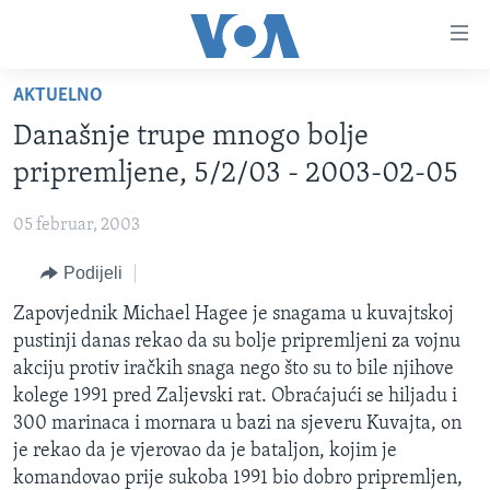
Linkovi
Pređi
na
AKTUELNO
glavni
TV PROGRAM
sadržaj
Današnje trupe mnogo bolje
VIDEO
Pređi
pripremljene, 5/2/03 - 2003-02-05
na
FOTOGRAFIJE DANA
glavnu
05 februar, 2003
VIJESTI
navigaciju
Idi
Podijeli
NAUKA I TEHNOLOGIJA
SJEDINJENE AMERIČKE DRŽAVE
na
SPECIJALNI PROJEKTI
Zapovjednik Michael Hagee je snagama u kuvajtskoj
BOSNA I HERCEGOVINA
pretragu
pustinji danas rekao da su bolje pripremljeni za vojnu
KORUPCIJA
SVIJET
akciju protiv iračkih snaga nego što su to bile njihove
SLOBODA MEDIJA
kolege 1991 pred Zaljevski rat. Obraćajući se hiljadu i
300 marinaca i mornara u bazi na sjeveru Kuvajta, on
ŽENSKA STRANA
je rekao da je vjerovao da je bataljon, kojim je
IZBJEGLIČKA STRANA
komandovao prije sukoba 1991 bio dobro pripremljen,