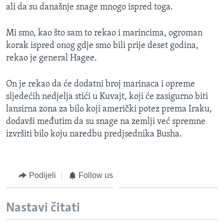
ali da su današnje snage mnogo ispred toga.
MAGAZIN
O GLASU AMERIKE
Mi smo, kao što sam to rekao i marincima, ogroman
korak ispred onog gdje smo bili prije deset godina,
Learning English
rekao je general Hagee.
PRATITE NAS
On je rekao da će dodatni broj marinaca i opreme
sljedećih nedjelja stići u Kuvajt, koji će zasigurno biti
lansirna zona za bilo koji američki potez prema Iraku,
dodavši međutim da su snage na zemlji već spremne
Jezici
izvršiti bilo koju naredbu predjsednika Busha.
Podijeli
Follow us
Nastavi čitati