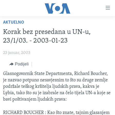
Linkovi
Pređi
na
AKTUELNO
glavni
TV PROGRAM
sadržaj
Korak bez presedana u UN-u,
VIDEO
Pređi
23/1/03. - 2003-01-23
na
FOTOGRAFIJE DANA
glavnu
23 januar, 2003
VIJESTI
navigaciju
Idi
Podijeli
NAUKA I TEHNOLOGIJA
SJEDINJENE AMERIČKE DRŽAVE
na
SPECIJALNI PROJEKTI
Glasnogovornik State Departmenta, Richard Boucher,
BOSNA I HERCEGOVINA
pretragu
je nazvao potpuno nesavjesnim to što su druge zemlje
KORUPCIJA
SVIJET
podržale teškog kršitelja ljudskih prava, kakva je
SLOBODA MEDIJA
Lybia, tako što su je izabrale na čelo tijela UN-a koje se
bavi poštivanjem ljudskih prava:
ŽENSKA STRANA
IZBJEGLIČKA STRANA
RICHARD BOUCHER : Kao što znate, tajnim glasanjem