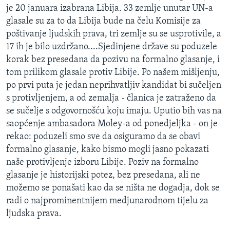
je 20 januara izabrana Libija. 33 zemlje unutar UN-a
MAGAZIN
glasale su za to da Libija bude na čelu Komisije za
O GLASU AMERIKE
poštivanje ljudskih prava, tri zemlje su se usprotivile, a
17 ih je bilo uzdržano....Sjedinjene države su poduzele
Learning English
korak bez presedana da pozivu na formalno glasanje, i
tom prilikom glasale protiv Libije. Po našem mišljenju,
PRATITE NAS
po prvi puta je jedan neprihvatljiv kandidat bi sučeljen
s protivljenjem, a od zemalja - članica je zatraženo da
se sučelje s odgovornošću koju imaju. Uputio bih vas na
saopćenje ambasadora Moley-a od ponedjeljka - on je
Jezici
rekao: poduzeli smo sve da osiguramo da se obavi
formalno glasanje, kako bismo mogli jasno pokazati
naše protivljenje izboru Libije. Poziv na formalno
glasanje je historijski potez, bez presedana, ali ne
možemo se ponašati kao da se ništa ne dogadja, dok se
radi o najprominentnijem medjunarodnom tijelu za
ljudska prava.