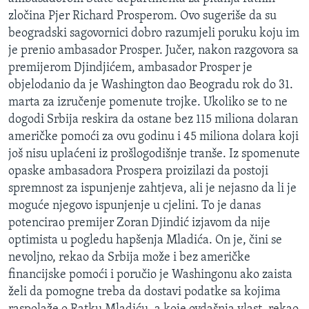
MAGAZIN
zločina Pjer Richard Prosperom. Ovo sugeriše da su
beogradski sagovornici dobro razumjeli poruku koju im
O GLASU AMERIKE
je prenio ambasador Prosper. Jučer, nakon razgovora sa
premijerom Djindjićem, ambasador Prosper je
Learning English
objelodanio da je Washington dao Beogradu rok do 31.
marta za izručenje pomenute trojke. Ukoliko se to ne
PRATITE NAS
dogodi Srbija reskira da ostane bez 115 miliona dolaran
američke pomoći za ovu godinu i 45 miliona dolara koji
još nisu uplaćeni iz prošlogodišnje tranše. Iz spomenute
opaske ambasadora Prospera proizilazi da postoji
Jezici
spremnost za ispunjenje zahtjeva, ali je nejasno da li je
moguće njegovo ispunjenje u cjelini. To je danas
potencirao premijer Zoran Djindić izjavom da nije
optimista u pogledu hapšenja Mladića. On je, čini se
nevoljno, rekao da Srbija može i bez američke
financijske pomoći i poručio je Washingonu ako zaista
želi da pomogne treba da dostavi podatke sa kojima