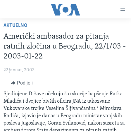
Linkovi
Pređi
na
AKTUELNO
glavni
TV PROGRAM
sadržaj
Američki ambasador za pitanja
VIDEO
Pređi
ratnih zločina u Beogradu, 22/1/03 -
na
FOTOGRAFIJE DANA
2003-01-22
glavnu
VIJESTI
navigaciju
22 januar, 2003
Idi
NAUKA I TEHNOLOGIJA
SJEDINJENE AMERIČKE DRŽAVE
na
Podijeli
SPECIJALNI PROJEKTI
BOSNA I HERCEGOVINA
pretragu
Sjedinjene Države očekuju što skorije hapšenje Ratka
KORUPCIJA
SVIJET
Mladića i dvojice bivših oficira JNA iz takozvane
SLOBODA MEDIJA
Vukovarske trojke Veselina Šljivančanina i Miroslava
ŽENSKA STRANA
Radića, izjavio je danas u Beogradu ministar vanjskih
poslova Jugoslavije, Goran Svilanović, nakon susreta sa
IZBJEGLIČKA STRANA
ambasadorom State departmenta za pitanja ratnih