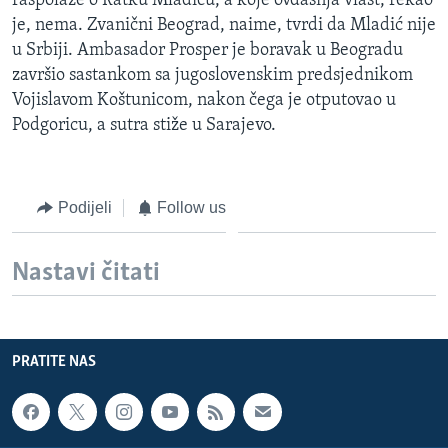
raspolaže o Ratku Mladiću, a koje ovdašnja vlast, rekao
je, nema. Zvanični Beograd, naime, tvrdi da Mladić nije
u Srbiji. Ambasador Prosper je boravak u Beogradu
završio sastankom sa jugoslovenskim predsjednikom
Vojislavom Koštunicom, nakon čega je otputovao u
Podgoricu, a sutra stiže u Sarajevo.
Podijeli
Follow us
Nastavi čitati
PRATITE NAS